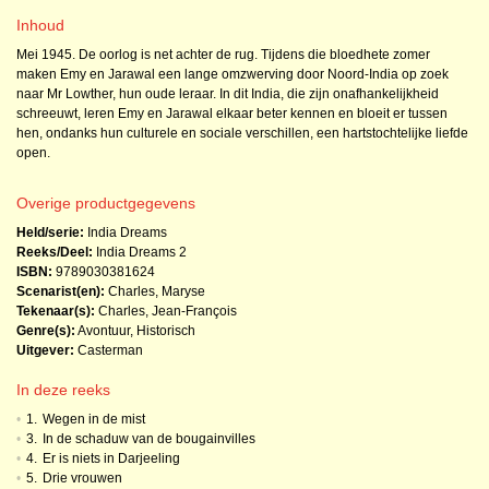
Inhoud
Mei 1945. De oorlog is net achter de rug. Tijdens die bloedhete zomer
maken Emy en Jarawal een lange omzwerving door Noord-India op zoek
naar Mr Lowther, hun oude leraar. In dit India, die zijn onafhankelijkheid
schreeuwt, leren Emy en Jarawal elkaar beter kennen en bloeit er tussen
hen, ondanks hun culturele en sociale verschillen, een hartstochtelijke liefde
open.
Overige productgegevens
Held/serie:
India Dreams
Reeks/Deel:
India Dreams
2
ISBN:
9789030381624
Scenarist(en):
Charles, Maryse
Tekenaar(s):
Charles, Jean-François
Genre(s):
Avontuur
,
Historisch
Uitgever:
Casterman
In deze reeks
•
1.
Wegen in de mist
•
3.
In de schaduw van de bougainvilles
•
4.
Er is niets in Darjeeling
•
5.
Drie vrouwen