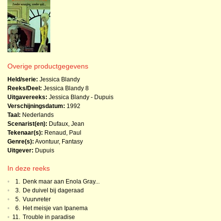
Overige productgegevens
Held/serie:
Jessica Blandy
Reeks/Deel:
Jessica Blandy
8
Uitgavereeks:
Jessica Blandy - Dupuis
Verschijningsdatum:
1992
Taal:
Nederlands
Scenarist(en):
Dufaux, Jean
Tekenaar(s):
Renaud, Paul
Genre(s):
Avontuur
,
Fantasy
Uitgever:
Dupuis
In deze reeks
•
1.
Denk maar aan Enola Gray...
•
3.
De duivel bij dageraad
•
5.
Vuurvreter
•
6.
Het meisje van Ipanema
•
11.
Trouble in paradise