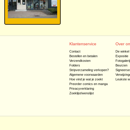
Klantenservice
Over o
Contact
De winkel
Bestellen en betalen
Expositie
Verzendkosten
Fotogaleri
Folders
Beurzen
Stripverzameling verkopen?
Signeerse
Algemene voorwaarden
Verwijzing
Hoe vind je wat je zoekt
Leukste w
Preorder comics en manga
Privacyverklaring
Zoeklijst/wenslijst