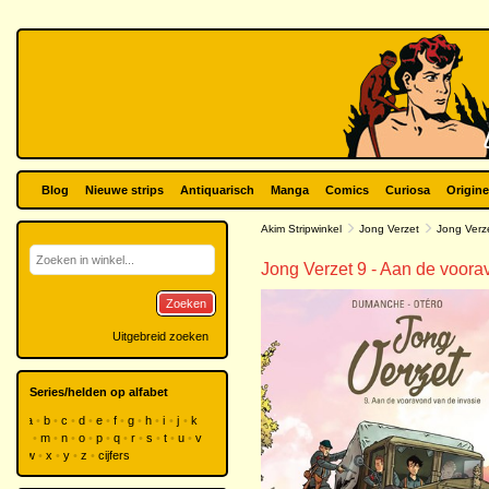
Blog
Nieuwe strips
Antiquarisch
Manga
Comics
Curiosa
Origine
Akim Stripwinkel
Jong Verzet
Jong Verz
Jong Verzet 9 - Aan de voora
Zoeken
Uitgebreid zoeken
Series/helden op alfabet
a
b
c
d
e
f
g
h
i
j
k
l
m
n
o
p
q
r
s
t
u
v
w
x
y
z
cijfers