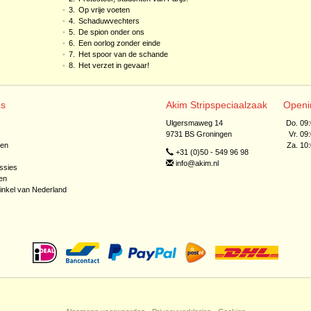
•
3.
Op vrije voeten
•
4.
Schaduwvechters
•
5.
De spion onder ons
•
6.
Een oorlog zonder einde
•
7.
Het spoor van de schande
•
8.
Het verzet in gevaar!
ns
Akim Stripspeciaalzaak
Openi
Ulgersmaweg 14
Do. 09
9731 BS Groningen
Vr. 09
jen
Za. 10
+31 (0)50 - 549 96 98
info@akim.nl
ssies
en
inkel van Nederland