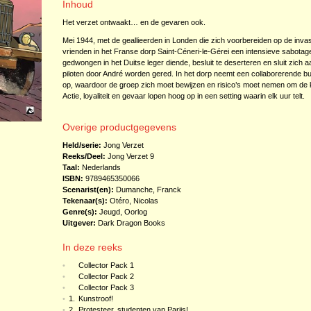
Inhoud
Het verzet ontwaakt… en de gevaren ook.
Mei 1944, met de geallieerden in Londen die zich voorbereiden op de invasie
vrienden in het Franse dorp Saint-Céneri-le-Gérei een intensieve sabotage
gedwongen in het Duitse leger diende, besluit te deserteren en sluit zich aan
piloten door André worden gered. In het dorp neemt een collaborerende b
op, waardoor de groep zich moet bewijzen en risico’s moet nemen om de k
Actie, loyaliteit en gevaar lopen hoog op in een setting waarin elk uur telt.
Overige productgegevens
Held/serie:
Jong Verzet
Reeks/Deel:
Jong Verzet
9
Taal:
Nederlands
ISBN:
9789465350066
Scenarist(en):
Dumanche, Franck
Tekenaar(s):
Otéro, Nicolas
Genre(s):
Jeugd
,
Oorlog
Uitgever:
Dark Dragon Books
In deze reeks
•
Collector Pack 1
•
Collector Pack 2
•
Collector Pack 3
•
1.
Kunstroof!
•
2.
Protesteer, studenten van Parijs!