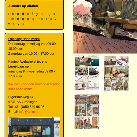
Auteurs op alfabet
a
b
c
d
e
f
g
h
i
j
k
l
m
n
o
p
q
r
s
t
u
v
w
x
y
z
Openingstijden winkel
Donderdag en vrijdag van 09.00 -
18.00 uur
Zaterdag van 10.00 - 17.00 uur
Kantoor/webwinkel
tevens
bereikbaar op
maandag t/m woensdag 09.00 -
17.00 uur
Klik hier voor een routebeschrijving
naar onze winkel
Ulgersmaweg 14
9731 BS Groningen
Tel. +31 (0)50 549 96 98
E-mail:
info@akim.nl