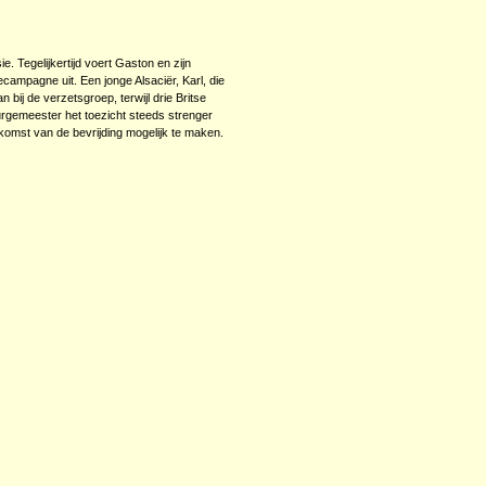
. Tegelijkertijd voert Gaston en zijn
campagne uit. Een jonge Alsaciër, Karl, die
 bij de verzetsgroep, terwijl drie Britse
urgemeester het toezicht steeds strenger
omst van de bevrijding mogelijk te maken.