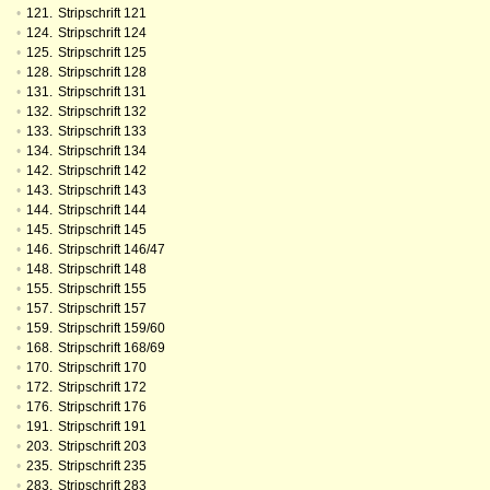
•
121.
Stripschrift 121
•
124.
Stripschrift 124
•
125.
Stripschrift 125
•
128.
Stripschrift 128
•
131.
Stripschrift 131
•
132.
Stripschrift 132
•
133.
Stripschrift 133
•
134.
Stripschrift 134
•
142.
Stripschrift 142
•
143.
Stripschrift 143
•
144.
Stripschrift 144
•
145.
Stripschrift 145
•
146.
Stripschrift 146/47
•
148.
Stripschrift 148
•
155.
Stripschrift 155
•
157.
Stripschrift 157
•
159.
Stripschrift 159/60
•
168.
Stripschrift 168/69
•
170.
Stripschrift 170
•
172.
Stripschrift 172
•
176.
Stripschrift 176
•
191.
Stripschrift 191
•
203.
Stripschrift 203
•
235.
Stripschrift 235
•
283.
Stripschrift 283