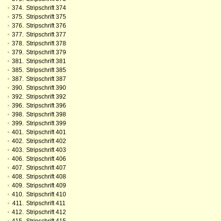
•
374.
Stripschrift 374
•
375.
Stripschrift 375
•
376.
Stripschrift 376
•
377.
Stripschrift 377
•
378.
Stripschrift 378
•
379.
Stripschrift 379
•
381.
Stripschrift 381
•
385.
Stripschrift 385
•
387.
Stripschrift 387
•
390.
Stripschrift 390
•
392.
Stripschrift 392
•
396.
Stripschrift 396
•
398.
Stripschrift 398
•
399.
Stripschrift 399
•
401.
Stripschrift 401
•
402.
Stripschrift 402
•
403.
Stripschrift 403
•
406.
Stripschrift 406
•
407.
Stripschrift 407
•
408.
Stripschrift 408
•
409.
Stripschrift 409
•
410.
Stripschrift 410
•
411.
Stripschrift 411
•
412.
Stripschrift 412