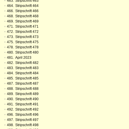
•
463.
Stripschrift 463
•
464.
Stripschrift 464
•
466.
Stripschrift 466
•
468.
Stripschrift 468
•
469.
Stripschrift 469
•
471.
Stripschrift 471
•
472.
Stripschrift 472
•
473.
Stripschrift 473
•
475.
Stripschrift 475
•
478.
Stripschrift 478
•
480.
Stripschrift 480
•
481.
April 2023
•
482.
Stripschrift 482
•
483.
Stripschrift 483
•
484.
Stripschrift 484
•
485.
Stripschrift 485
•
487.
Stripschrift 487
•
488.
Stripschrift 488
•
489.
Stripschrift 489
•
490.
Stripschrift 490
•
491.
Stripschrift 491
•
492.
Stripschrift 492
•
496.
Stripschrift 496
•
497.
Stripschrift 497
•
498.
Stripschrift 498