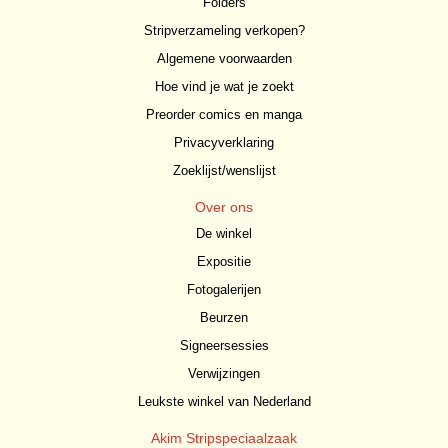
Folders
Stripverzameling verkopen?
Algemene voorwaarden
Hoe vind je wat je zoekt
Preorder comics en manga
Privacyverklaring
Zoeklijst/wenslijst
Over ons
De winkel
Expositie
Fotogalerijen
Beurzen
Signeersessies
Verwijzingen
Leukste winkel van Nederland
Akim Stripspeciaalzaak