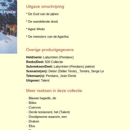
Uitgave omschrijving
* De God van de pijnen
* De wandelende dood
* Agwe Wedo
* De meesters van de Agartha
Overige productgegevens
Held/serie:
Labyrinten (Pendanx)
Reeks/Deel:
500 Collectie
Subreeksen/Deel:
Labyrinten (Pendanx)
pakket
Scenarist(en):
Dieter (Didier Teste)
,
Tendre, Serge Le
Tekenaar(s):
Pendanx, Jean-Denis
Uitgever:
Talent
Meer reeksen in deze collectie
•
Blauwe hagedis, de
•
Bölox
•
Cuervos
•
Derde testament, het (Talent)
•
Doodgewone waanzin, een
•
Draken
•
Elsa