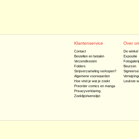
Klantenservice
Over o
Contact
De winkel
Bestellen en betalen
Expositie
Verzendkosten
Fotogaleri
Folders
Beurzen
Stripverzameling verkopen?
Signeerse
Algemene voorwaarden
Verwijzing
Hoe vind je wat je zoekt
Leukste w
Preorder comics en manga
Privacyverklaring
Zoeklijst/wenslijst