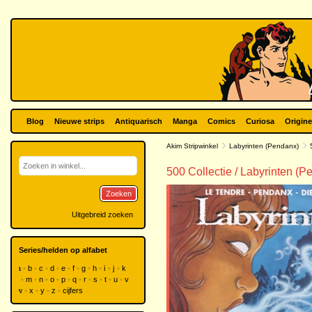
Blog
Nieuwe strips
Antiquarisch
Manga
Comics
Curiosa
Origine
Akim Stripwinkel
Labyrinten (Pendanx)
500 Collectie / Labyrinten (P
Zoeken
Uitgebreid zoeken
Series/helden op alfabet
a
b
c
d
e
f
g
h
i
j
k
l
m
n
o
p
q
r
s
t
u
v
w
x
y
z
cijfers