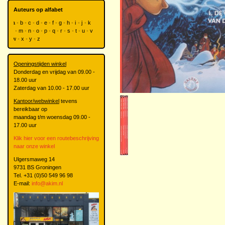
Auteurs op alfabet
a
b
c
d
e
f
g
h
i
j
k
l
m
n
o
p
q
r
s
t
u
v
w
x
y
z
Openingstijden winkel
Donderdag en vrijdag van 09.00 -
18.00 uur
Zaterdag van 10.00 - 17.00 uur
Kantoor/webwinkel
tevens
bereikbaar op
maandag t/m woensdag 09.00 -
17.00 uur
Klik hier voor een routebeschrijving
naar onze winkel
Ulgersmaweg 14
9731 BS Groningen
Tel. +31 (0)50 549 96 98
E-mail:
info@akim.nl