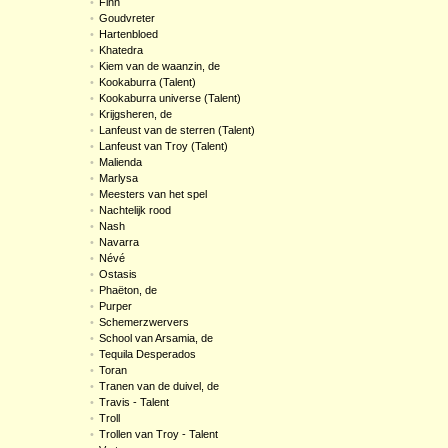
•
Finn
•
Goudvreter
•
Hartenbloed
•
Khatedra
•
Kiem van de waanzin, de
•
Kookaburra (Talent)
•
Kookaburra universe (Talent)
•
Krijgsheren, de
•
Lanfeust van de sterren (Talent)
•
Lanfeust van Troy (Talent)
•
Malienda
•
Marlysa
•
Meesters van het spel
•
Nachtelijk rood
•
Nash
•
Navarra
•
Névé
•
Ostasis
•
Phaëton, de
•
Purper
•
Schemerzwervers
•
School van Arsamia, de
•
Tequila Desperados
•
Toran
•
Tranen van de duivel, de
•
Travis - Talent
•
Troll
•
Trollen van Troy - Talent