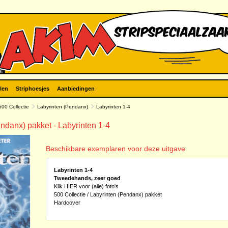
len
Striphoesjes
Aanbiedingen
500 Collectie
Labyrinten (Pendanx)
Labyrinten 1-4
endanx) pakket - Labyrinten 1-4
Beschikbare exemplaren voor deze uitgave
Labyrinten 1-4
Tweedehands, zeer goed
Klik HIER voor (alle) foto's
500 Collectie / Labyrinten (Pendanx) pakket
Hardcover