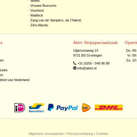
•
Vortex
•
Vrouwe Bussums
•
Vuurboot
•
Waldeck
•
Zang van de Vampiers, de (Talent)
•
Zéro Absolu
ns
Akim Stripspeciaalzaak
Openi
Ulgersmaweg 14
Do. 09
9731 BS Groningen
Vr. 09
jen
Za. 10
+31 (0)50 - 549 96 98
info@akim.nl
ssies
en
inkel van Nederland
Algemene voorwaarden
•
Privacyverklaring
•
Cookies