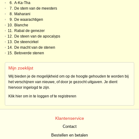
•
6.
A-Ka-Tha
•
7.
De stem van de meesters
•
8.
Maharani
•
9.
De waarachtigen
•
10.
Blanche
•
11.
Rabal de genezer
•
12.
De steen van de apocalyps
•
13.
De steencirkel
•
14.
De macht van de stenen
•
15.
Betoverde stenen
Mijn zoeklijst
Wij bieden je de mogelijkheid om op de hoogte gehouden te worden bij
het verschijnen van nieuwe, of door je gezocht uitgaven. Je dient
hiervoor ingelogd te zijn.
Klik hier om in te loggen of te registreren
Klantenservice
Contact
Bestellen en betalen