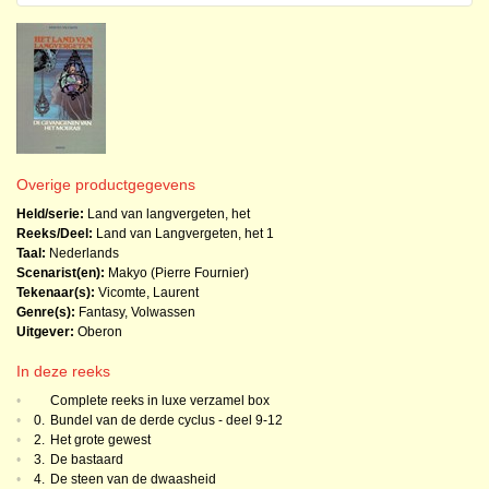
Overige productgegevens
Held/serie:
Land van langvergeten, het
Reeks/Deel:
Land van Langvergeten, het
1
Taal:
Nederlands
Scenarist(en):
Makyo (Pierre Fournier)
Tekenaar(s):
Vicomte, Laurent
Genre(s):
Fantasy
,
Volwassen
Uitgever:
Oberon
In deze reeks
•
Complete reeks in luxe verzamel box
•
0.
Bundel van de derde cyclus - deel 9-12
•
2.
Het grote gewest
•
3.
De bastaard
•
4.
De steen van de dwaasheid