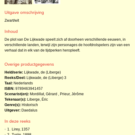
Uitgave omschrijving
Zwart/wit
Inhoud
De plot van De Lijkwade speelt zich af doorheen verschillende eeuwen, in
verschillende landen, terwijl zijn personages de hoofdrolspelers zijn van een
verhaal dat in elk van de tijdperken heropleeft.
Overige productgegevens
Held/serie:
Lijkwade, de (Liberge)
Reeks/Deel:
Lijkwade, de (Liberge)
3
Taal:
Nederlands
ISBN:
9789463941457
Scenarist(en):
Mordillat, Gérard
,
Prieur, Jérôme
Tekenaar(s):
Liberge, Éric
Genre(s):
Historisch
Uitgever:
Daedalus
In deze reeks
•
1.
Lirey, 1357
•
2.
Turijn, 1898