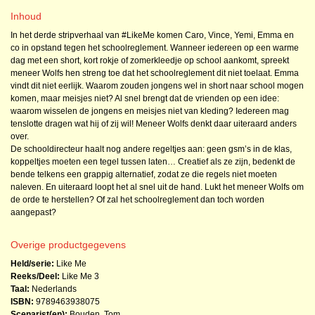
Inhoud
In het derde stripverhaal van #LikeMe komen Caro, Vince, Yemi, Emma en
co in opstand tegen het schoolreglement. Wanneer iedereen op een warme
dag met een short, kort rokje of zomerkleedje op school aankomt, spreekt
meneer Wolfs hen streng toe dat het schoolreglement dit niet toelaat. Emma
vindt dit niet eerlijk. Waarom zouden jongens wel in short naar school mogen
komen, maar meisjes niet? Al snel brengt dat de vrienden op een idee:
waarom wisselen de jongens en meisjes niet van kleding? Iedereen mag
tenslotte dragen wat hij of zij wil! Meneer Wolfs denkt daar uiteraard anders
over.
De schooldirecteur haalt nog andere regeltjes aan: geen gsm’s in de klas,
koppeltjes moeten een tegel tussen laten… Creatief als ze zijn, bedenkt de
bende telkens een grappig alternatief, zodat ze die regels niet moeten
naleven. En uiteraard loopt het al snel uit de hand. Lukt het meneer Wolfs om
de orde te herstellen? Of zal het schoolreglement dan toch worden
aangepast?
Overige productgegevens
Held/serie:
Like Me
Reeks/Deel:
Like Me
3
Taal:
Nederlands
ISBN:
9789463938075
Scenarist(en):
Bouden, Tom