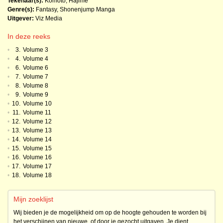
Tekenaar(s):
Komoto, Hajime
Genre(s):
Fantasy
,
Shonenjump Manga
Uitgever:
Viz Media
In deze reeks
•
3.
Volume 3
•
4.
Volume 4
•
6.
Volume 6
•
7.
Volume 7
•
8.
Volume 8
•
9.
Volume 9
•
10.
Volume 10
•
11.
Volume 11
•
12.
Volume 12
•
13.
Volume 13
•
14.
Volume 14
•
15.
Volume 15
•
16.
Volume 16
•
17.
Volume 17
•
18.
Volume 18
Mijn zoeklijst
Wij bieden je de mogelijkheid om op de hoogte gehouden te worden bij
het verschijnen van nieuwe, of door je gezocht uitgaven. Je dient