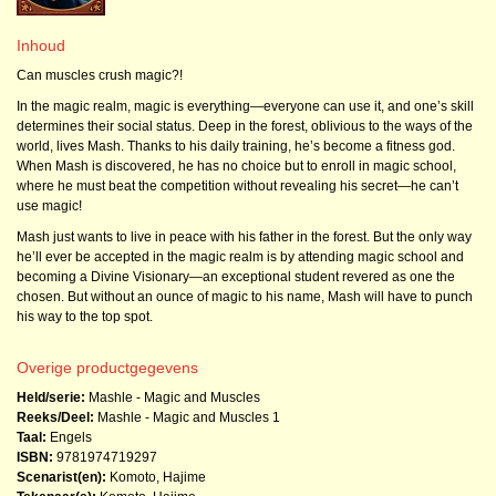
Inhoud
Can muscles crush magic?!
In the magic realm, magic is everything—everyone can use it, and one’s skill
determines their social status. Deep in the forest, oblivious to the ways of the
world, lives Mash. Thanks to his daily training, he’s become a fitness god.
When Mash is discovered, he has no choice but to enroll in magic school,
where he must beat the competition without revealing his secret—he can’t
use magic!
Mash just wants to live in peace with his father in the forest. But the only way
he’ll ever be accepted in the magic realm is by attending magic school and
becoming a Divine Visionary—an exceptional student revered as one the
chosen. But without an ounce of magic to his name, Mash will have to punch
his way to the top spot.
Overige productgegevens
Held/serie:
Mashle - Magic and Muscles
Reeks/Deel:
Mashle - Magic and Muscles
1
Taal:
Engels
ISBN:
9781974719297
Scenarist(en):
Komoto, Hajime