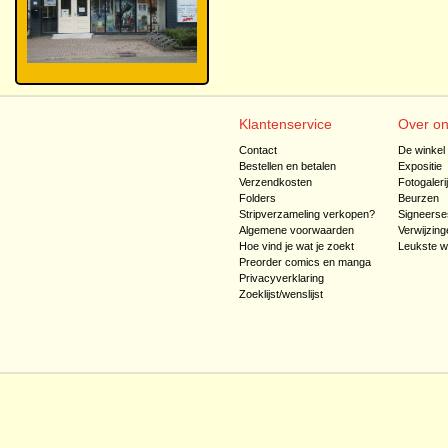
Klantenservice
Over o
Contact
De winkel
Bestellen en betalen
Expositie
Verzendkosten
Fotogaleri
Folders
Beurzen
Stripverzameling verkopen?
Signeerse
Algemene voorwaarden
Verwijzing
Hoe vind je wat je zoekt
Leukste w
Preorder comics en manga
Privacyverklaring
Zoeklijst/wenslijst