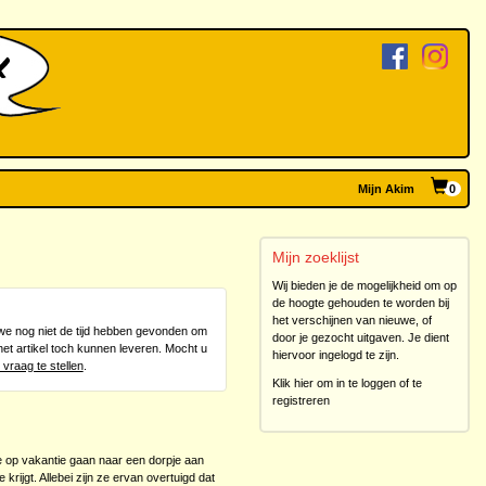
Mijn Akim
0
Mijn zoeklijst
Wij bieden je de mogelijkheid om op
de hoogte gehouden te worden bij
het verschijnen van nieuwe, of
n we nog niet de tijd hebben gevonden om
door je gezocht uitgaven. Je dient
het artikel toch kunnen leveren. Mocht u
hiervoor ingelogd te zijn.
 vraag te stellen
.
Klik hier om in te loggen of te
registreren
e op vakantie gaan naar een dorpje aan
rijgt. Allebei zijn ze ervan overtuigd dat