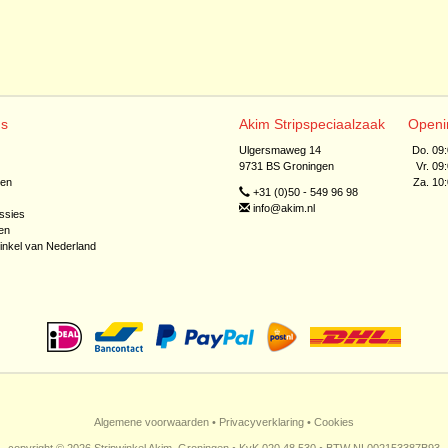
ns
Akim Stripspeciaalzaak
Openi
Ulgersmaweg 14
Do. 09
9731 BS Groningen
Vr. 09
jen
Za. 10
+31 (0)50 - 549 96 98
info@akim.nl
ssies
en
inkel van Nederland
Algemene voorwaarden
•
Privacyverklaring
•
Cookies
copyright © 2026 Stripwinkel Akim, Groningen • KvK 020 48 530 • BTW NL002153387B93