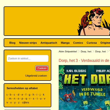
Blog
Nieuwe strips
Antiquarisch
Manga
Comics
Curiosa
Origine
Akim Stripwinkel
Dorp, het
Dorp, het
Dorp, het 3 - Verdwaald in de
Zoeken
Uitgebreid zoeken
Series/helden op alfabet
a
b
c
d
e
f
g
h
i
j
k
l
m
n
o
p
q
r
s
t
u
v
w
x
y
z
cijfers