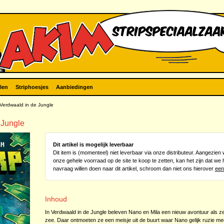
len
Striphoesjes
Aanbiedingen
Verdwaald in de Jungle
 Jungle
Dit artikel is mogelijk leverbaar
Dit item is (momenteel) niet leverbaar via onze distributeur. Aangezie
onze gehele voorraad op de site te koop te zetten, kan het zijn dat we 
navraag willen doen naar dit artikel, schroom dan niet ons hierover
een
Inhoud
In Verdwaald in de Jungle beleven Nano en Mila een nieuw avontuur als z
zee. Daar ontmoeten ze een meisje uit de buurt waar Nano gelijk ruzie mee k