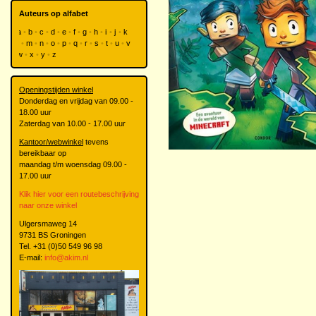
Auteurs op alfabet
a
b
c
d
e
f
g
h
i
j
k
l
m
n
o
p
q
r
s
t
u
v
w
x
y
z
Openingstijden winkel
Donderdag en vrijdag van 09.00 -
18.00 uur
Zaterdag van 10.00 - 17.00 uur
Kantoor/webwinkel
tevens
bereikbaar op
maandag t/m woensdag 09.00 -
17.00 uur
Klik hier voor een routebeschrijving
naar onze winkel
Ulgersmaweg 14
9731 BS Groningen
Tel. +31 (0)50 549 96 98
E-mail:
info@akim.nl