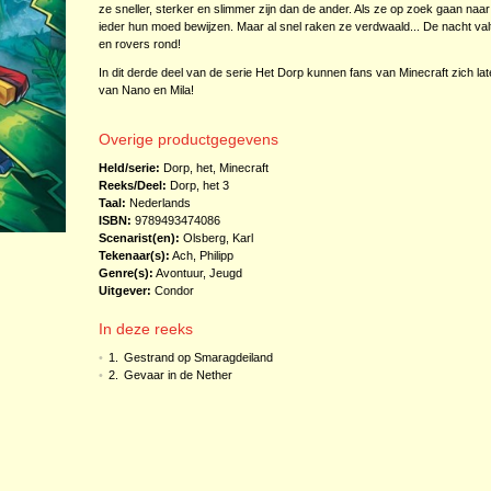
ze sneller, sterker en slimmer zijn dan de ander. Als ze op zoek gaan naar
ieder hun moed bewijzen. Maar al snel raken ze verdwaald... De nacht val
en rovers rond!
In dit derde deel van de serie Het Dorp kunnen fans van Minecraft zich l
van Nano en Mila!
Overige productgegevens
Held/serie:
Dorp, het
,
Minecraft
Reeks/Deel:
Dorp, het
3
Taal:
Nederlands
ISBN:
9789493474086
Scenarist(en):
Olsberg, Karl
Tekenaar(s):
Ach, Philipp
Genre(s):
Avontuur
,
Jeugd
Uitgever:
Condor
In deze reeks
•
1.
Gestrand op Smaragdeiland
•
2.
Gevaar in de Nether