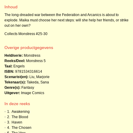
Inhoud
The long-dreaded war between the Federation and Arcanics is about to
explode. Maika must choose her next steps: will she help her friends, or strike
out on her own?
Collects Monstress #25-30
Overige productgegevens
Held/serie:
Monstress
Reeks/Deel:
Monstress
5
Taal:
Engels
ISBN:
9781534316614
Scenarist(en):
Liu, Marjorie
Tekenaar(s):
Takeda, Sana
Genre(s):
Fantasy
Uitgever:
Image Comics
In deze reeks
•
1.
Awakening
•
2.
The Blood
•
3.
Haven
•
4.
The Chosen