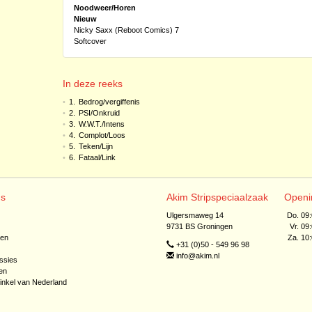
Noodweer/Horen
Nieuw
Nicky Saxx (Reboot Comics) 7
Softcover
In deze reeks
•
1.
Bedrog/vergiffenis
•
2.
PSI/Onkruid
•
3.
W.W.T./Intens
•
4.
Complot/Loos
•
5.
Teken/Lijn
•
6.
Fataal/Link
ns
Akim Stripspeciaalzaak
Openi
Ulgersmaweg 14
Do. 09
9731 BS Groningen
Vr. 09
jen
Za. 10
+31 (0)50 - 549 96 98
info@akim.nl
ssies
en
inkel van Nederland