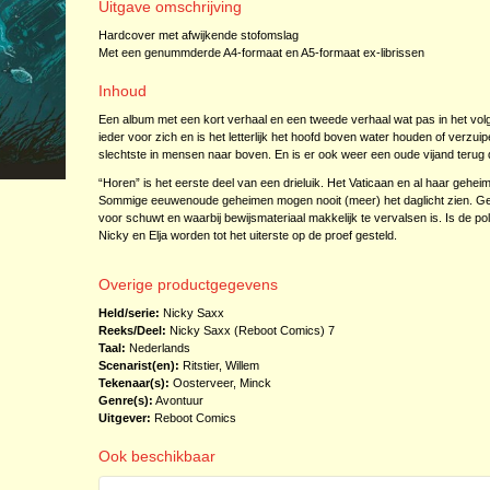
Uitgave omschrijving
Hardcover met afwijkende stofomslag
Met een genummderde A4-formaat en A5-formaat ex-librissen
Inhoud
Een album met een kort verhaal en een tweede verhaal wat pas in het volg
ieder voor zich en is het letterlijk het hoofd boven water houden of verzu
slechtste in mensen naar boven. En is er ook weer een oude vijand terug
“Horen” is het eerste deel van een drieluik. Het Vaticaan en al haar geheime
Sommige eeuwenoude geheimen mogen nooit (meer) het daglicht zien. G
voor schuwt en waarbij bewijsmateriaal makkelijk te vervalsen is. Is de poli
Nicky en Elja worden tot het uiterste op de proef gesteld.
Overige productgegevens
Held/serie:
Nicky Saxx
Reeks/Deel:
Nicky Saxx (Reboot Comics)
7
Taal:
Nederlands
Scenarist(en):
Ritstier, Willem
Tekenaar(s):
Oosterveer, Minck
Genre(s):
Avontuur
Uitgever:
Reboot Comics
Ook beschikbaar