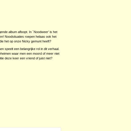
ende album afloopt. In ´Noodweer’ is het
ipen! Noodsituaties roepen helaas ook het
 die het op onze Nicky gemunt heeft?
n speelt een belangrijke rol in dit verhaal.
eheimen waar men een moord of meer niet
tie deze keer een vriend of juist niet?