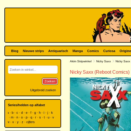
Blog
Nieuwe strips
Antiquarisch
Manga
Comics
Curiosa
Origine
Akim Stripwinkel
Nicky Saxx
Nicky Saxx
Nicky Saxx (Reboot Comics)
Zoeken
Uitgebreid zoeken
Series/helden op alfabet
a
b
c
d
e
f
g
h
i
j
k
l
m
n
o
p
q
r
s
t
u
v
w
x
y
z
cijfers