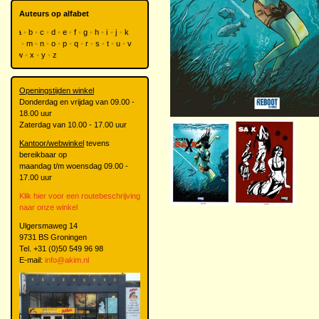
Auteurs op alfabet
a
b
c
d
e
f
g
h
i
j
k
l
m
n
o
p
q
r
s
t
u
v
w
x
y
z
Openingstijden winkel
Donderdag en vrijdag van 09.00 -
18.00 uur
Zaterdag van 10.00 - 17.00 uur
Kantoor/webwinkel
tevens
bereikbaar op
maandag t/m woensdag 09.00 -
17.00 uur
Klik hier voor een routebeschrijving
naar onze winkel
Ulgersmaweg 14
9731 BS Groningen
Tel. +31 (0)50 549 96 98
E-mail:
info@akim.nl