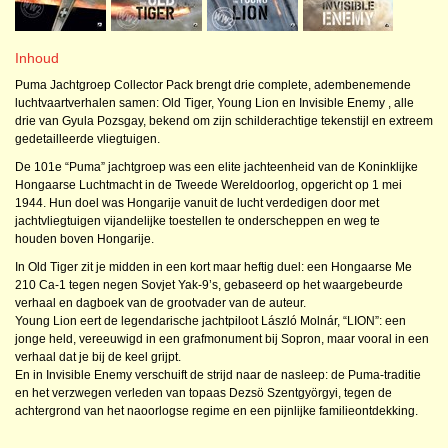
Inhoud
Puma Jachtgroep Collector Pack brengt drie complete, adembenemende
luchtvaartverhalen samen: Old Tiger, Young Lion en Invisible Enemy , alle
drie van Gyula Pozsgay, bekend om zijn schilderachtige tekenstijl en extreem
gedetailleerde vliegtuigen.
De 101e “Puma” jachtgroep was een elite jachteenheid van de Koninklijke
Hongaarse Luchtmacht in de Tweede Wereldoorlog, opgericht op 1 mei
1944. Hun doel was Hongarije vanuit de lucht verdedigen door met
jachtvliegtuigen vijandelijke toestellen te onderscheppen en weg te
houden boven Hongarije.
In Old Tiger zit je midden in een kort maar heftig duel: een Hongaarse Me
210 Ca-1 tegen negen Sovjet Yak-9’s, gebaseerd op het waargebeurde
verhaal en dagboek van de grootvader van de auteur.
Young Lion eert de legendarische jachtpiloot László Molnár, “LION”: een
jonge held, vereeuwigd in een grafmonument bij Sopron, maar vooral in een
verhaal dat je bij de keel grijpt.
En in Invisible Enemy verschuift de strijd naar de nasleep: de Puma-traditie
en het verzwegen verleden van topaas Dezsö Szentgyörgyi, tegen de
achtergrond van het naoorlogse regime en een pijnlijke familieontdekking.