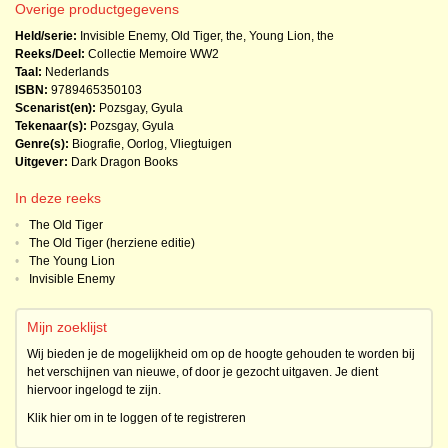
Overige productgegevens
Held/serie:
Invisible Enemy
,
Old Tiger, the
,
Young Lion, the
Reeks/Deel:
Collectie Memoire WW2
Taal:
Nederlands
ISBN:
9789465350103
Scenarist(en):
Pozsgay, Gyula
Tekenaar(s):
Pozsgay, Gyula
Genre(s):
Biografie
,
Oorlog
,
Vliegtuigen
Uitgever:
Dark Dragon Books
In deze reeks
•
The Old Tiger
•
The Old Tiger (herziene editie)
•
The Young Lion
•
Invisible Enemy
Mijn zoeklijst
Wij bieden je de mogelijkheid om op de hoogte gehouden te worden bij
het verschijnen van nieuwe, of door je gezocht uitgaven. Je dient
hiervoor ingelogd te zijn.
Klik hier om in te loggen of te registreren