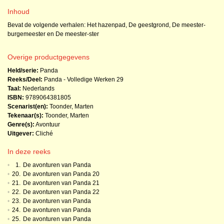
Inhoud
Bevat de volgende verhalen: Het hazenpad, De geestgrond, De meester-
burgemeester en De meester-ster
Overige productgegevens
Held/serie:
Panda
Reeks/Deel:
Panda - Volledige Werken
29
Taal:
Nederlands
ISBN:
9789064381805
Scenarist(en):
Toonder, Marten
Tekenaar(s):
Toonder, Marten
Genre(s):
Avontuur
Uitgever:
Cliché
In deze reeks
•
1.
De avonturen van Panda
•
20.
De avonturen van Panda 20
•
21.
De avonturen van Panda 21
•
22.
De avonturen van Panda 22
•
23.
De avonturen van Panda
•
24.
De avonturen van Panda
•
25.
De avonturen van Panda