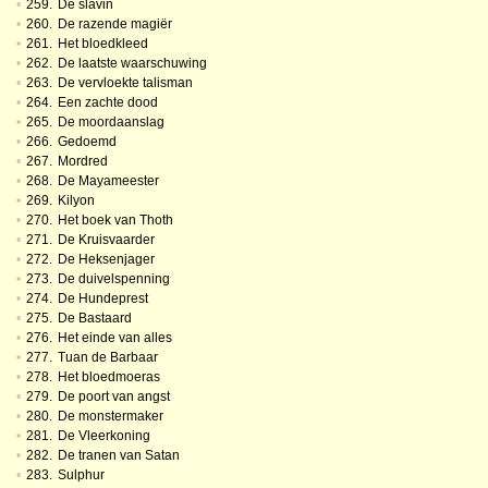
•
259.
De slavin
•
260.
De razende magiër
•
261.
Het bloedkleed
•
262.
De laatste waarschuwing
•
263.
De vervloekte talisman
•
264.
Een zachte dood
•
265.
De moordaanslag
•
266.
Gedoemd
•
267.
Mordred
•
268.
De Mayameester
•
269.
Kilyon
•
270.
Het boek van Thoth
•
271.
De Kruisvaarder
•
272.
De Heksenjager
•
273.
De duivelspenning
•
274.
De Hundeprest
•
275.
De Bastaard
•
276.
Het einde van alles
•
277.
Tuan de Barbaar
•
278.
Het bloedmoeras
•
279.
De poort van angst
•
280.
De monstermaker
•
281.
De Vleerkoning
•
282.
De tranen van Satan
•
283.
Sulphur