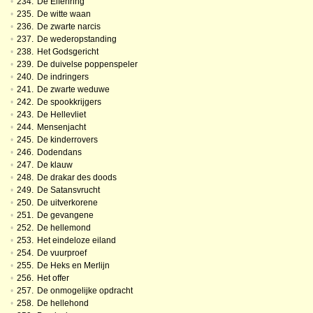
•
234.
De Elfenring
•
235.
De witte waan
•
236.
De zwarte narcis
•
237.
De wederopstanding
•
238.
Het Godsgericht
•
239.
De duivelse poppenspeler
•
240.
De indringers
•
241.
De zwarte weduwe
•
242.
De spookkrijgers
•
243.
De Hellevliet
•
244.
Mensenjacht
•
245.
De kinderrovers
•
246.
Dodendans
•
247.
De klauw
•
248.
De drakar des doods
•
249.
De Satansvrucht
•
250.
De uitverkorene
•
251.
De gevangene
•
252.
De hellemond
•
253.
Het eindeloze eiland
•
254.
De vuurproef
•
255.
De Heks en Merlijn
•
256.
Het offer
•
257.
De onmogelijke opdracht
•
258.
De hellehond