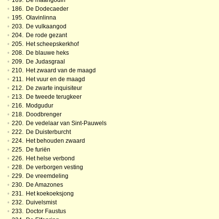
•
169.
De maangodin
•
186.
De Dodecaeder
•
195.
Olavinlinna
•
203.
De vulkaangod
•
204.
De rode gezant
•
205.
Het scheepskerkhof
•
208.
De blauwe heks
•
209.
De Judasgraal
•
210.
Het zwaard van de maagd
•
211.
Het vuur en de maagd
•
212.
De zwarte inquisiteur
•
213.
De tweede terugkeer
•
216.
Modgudur
•
218.
Doodbrenger
•
220.
De vedelaar van Sint-Pauwels
•
222.
De Duisterburcht
•
224.
Het behouden zwaard
•
225.
De furiën
•
226.
Het helse verbond
•
228.
De verborgen vesting
•
229.
De vreemdeling
•
230.
De Amazones
•
231.
Het koekoeksjong
•
232.
Duivelsmist
•
233.
Doctor Faustus