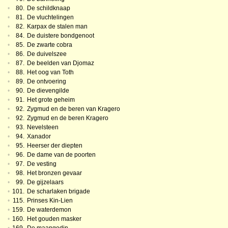
•
80.
De schildknaap
•
81.
De vluchtelingen
•
82.
Karpax de stalen man
•
84.
De duistere bondgenoot
•
85.
De zwarte cobra
•
86.
De duivelszee
•
87.
De beelden van Djomaz
•
88.
Het oog van Toth
•
89.
De ontvoering
•
90.
De dievengilde
•
91.
Het grote geheim
•
92.
Zygmud en de beren van Kragero
•
92.
Zygmud en de beren Kragero
•
93.
Nevelsteen
•
94.
Xanador
•
95.
Heerser der diepten
•
96.
De dame van de poorten
•
97.
De vesting
•
98.
Het bronzen gevaar
•
99.
De gijzelaars
•
101.
De scharlaken brigade
•
115.
Prinses Kin-Lien
•
159.
De waterdemon
•
160.
Het gouden masker