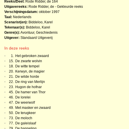
Reeks/Deel:
Rode Ridder, de
164
Uitgavereeks:
Rode Ridder, de - Gekleurde reeks
Verschijningsdatum:
oktober 1997
Taal:
Nederlands
Scenarist(en):
Biddeloo, Karel
Tekenaar(s):
Biddeloo, Karel
Genre(s):
Avontuur
,
Geschiedenis
Uitgever:
Standaard Uitgeverij
In deze reeks
•
1.
Het gebroken zwaard
•
15.
De zwarte wolvin
•
18.
De witte tempel
•
20.
Kerwyn, de magier
•
21.
De wilde horde
•
22.
De ring van Merlijn
•
23.
Hugon de hofnar
•
45.
De hamer van Thor
•
46.
De lorelei
•
47.
De weerwolf
•
49.
Met masker en zwaard
•
50.
De terugkeer
•
73.
De moloch
•
77.
De galeislaaf
•
79.
De banneling