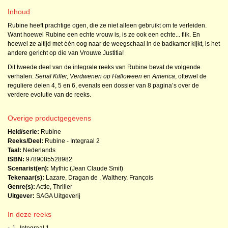
Inhoud
Rubine heeft prachtige ogen, die ze niet alleen gebruikt om te verleiden.
Want hoewel Rubine een echte vrouw is, is ze ook een echte... flik. En
hoewel ze altijd met één oog naar de weegschaal in de badkamer kijkt, is het
andere gericht op die van Vrouwe Justitia!
Dit tweede deel van de integrale reeks van Rubine bevat de volgende
verhalen:
Serial Killer, Verdwenen op Halloween
en
America
, oftewel de
reguliere delen 4, 5 en 6, evenals een dossier van 8 pagina’s over de
verdere evolutie van de reeks.
Overige productgegevens
Held/serie:
Rubine
Reeks/Deel:
Rubine - Integraal
2
Taal:
Nederlands
ISBN:
9789085528982
Scenarist(en):
Mythic (Jean Claude Smit)
Tekenaar(s):
Lazare, Dragan de
,
Walthery, François
Genre(s):
Actie
,
Thriller
Uitgever:
SAGA Uitgeverij
In deze reeks