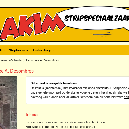
len
Striphoesjes
Aanbiedingen
uiten - Collectie
Le musée A. Desombres
sée A. Desombres
Dit artikel is mogelijk leverbaar
Dit item is (momenteel) niet leverbaar via onze distributeur. Aangezie
onze gehele voorraad op de site te koop te zetten, kan het zijn dat we 
navraag willen doen naar dit artikel, schroom dan niet ons hierover
een
Inhoud
Uitgave naar aanleiding van een tentoonstelling te Brussel.
Bijgevoegd in de box zitten een boekje en een CD.