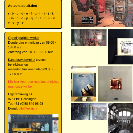
Auteurs op alfabet
a
b
c
d
e
f
g
h
i
j
k
l
m
n
o
p
q
r
s
t
u
v
w
x
y
z
Openingstijden winkel
Donderdag en vrijdag van 09.00 -
18.00 uur
Zaterdag van 10.00 - 17.00 uur
Kantoor/webwinkel
tevens
bereikbaar op
maandag t/m woensdag 09.00 -
17.00 uur
Klik hier voor een routebeschrijving
naar onze winkel
Ulgersmaweg 14
9731 BS Groningen
Tel. +31 (0)50 549 96 98
E-mail:
info@akim.nl