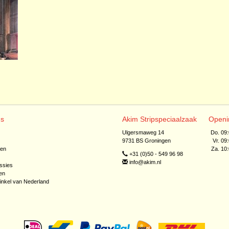
ns
Akim Stripspeciaalzaak
Openi
Ulgersmaweg 14
Do. 09
9731 BS Groningen
Vr. 09
jen
Za. 10
+31 (0)50 - 549 96 98
info@akim.nl
ssies
en
inkel van Nederland