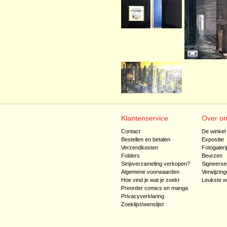
Klantenservice
Over o
Contact
De winkel
Bestellen en betalen
Expositie
Verzendkosten
Fotogaleri
Folders
Beurzen
Stripverzameling verkopen?
Signeerse
Algemene voorwaarden
Verwijzing
Hoe vind je wat je zoekt
Leukste w
Preorder comics en manga
Privacyverklaring
Zoeklijst/wenslijst