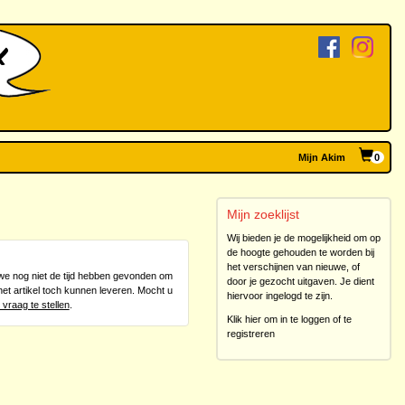
Mijn Akim
0
Mijn zoeklijst
Wij bieden je de mogelijkheid om op
de hoogte gehouden te worden bij
het verschijnen van nieuwe, of
n we nog niet de tijd hebben gevonden om
door je gezocht uitgaven. Je dient
het artikel toch kunnen leveren. Mocht u
hiervoor ingelogd te zijn.
 vraag te stellen
.
Klik hier om in te loggen of te
registreren