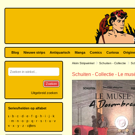
Blog
Nieuwe strips
Antiquarisch
Manga
Comics
Curiosa
Origine
Akim Stripwinkel
Schuiten - Collectie
Sch
Schuiten - Collectie - Le mu
Zoeken
Uitgebreid zoeken
Series/helden op alfabet
a
b
c
d
e
f
g
h
i
j
k
l
m
n
o
p
q
r
s
t
u
v
w
x
y
z
cijfers