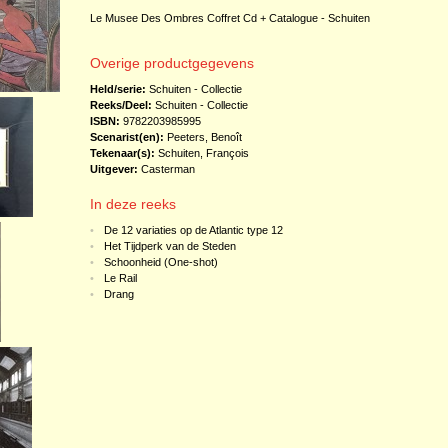
Le Musee Des Ombres Coffret Cd + Catalogue - Schuiten
Overige productgegevens
Held/serie:
Schuiten - Collectie
Reeks/Deel:
Schuiten - Collectie
ISBN:
9782203985995
Scenarist(en):
Peeters, Benoît
Tekenaar(s):
Schuiten, François
Uitgever:
Casterman
In deze reeks
•
De 12 variaties op de Atlantic type 12
•
Het Tijdperk van de Steden
•
Schoonheid (One-shot)
•
Le Rail
•
Drang