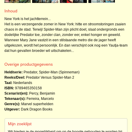
Inhoud
New York is het jachtterrein...
Het is een verzengende zomer in New York: hitte en stroomstoringen zaaien
chaos in de stad. Terwijl Spider-Man zijn plicht doet, slaat ondergronds een
dodelijke Predator toe, zonder clan, zonder eer, enkel honger en geweld.
Wanneer Mary Jane vastzit in een stilstaande metro die de jager heeft
uitgekozen, wordt het persoonlijk. En dan verschijnt ook nog een Yautja-team
dat hun gevallen broeder wil uitschakelen...
Overige productgegevens
Held/serie:
Predator
,
Spider-Man (Spinneman)
Reeks/Deel:
Predator Versus Spider-Man
2
Taal:
Nederlands
ISBN:
9789465350158
Scenarist(en):
Percy, Benjamin
Tekenaar(s):
Ferreira, Marcelo
Genre(s):
Marvel superhelden
Uitgever:
Dark Dragon Books
Mijn zoeklijst
Wij bieden je de mogelijkheid om op de hoogte gehouden te worden bij