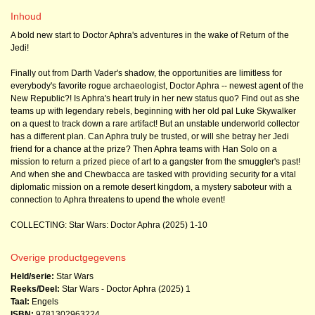
Inhoud
A bold new start to Doctor Aphra's adventures in the wake of Return of the
Jedi!
Finally out from Darth Vader's shadow, the opportunities are limitless for
everybody's favorite rogue archaeologist, Doctor Aphra -- newest agent of the
New Republic?! Is Aphra's heart truly in her new status quo? Find out as she
teams up with legendary rebels, beginning with her old pal Luke Skywalker
on a quest to track down a rare artifact! But an unstable underworld collector
has a different plan. Can Aphra truly be trusted, or will she betray her Jedi
friend for a chance at the prize? Then Aphra teams with Han Solo on a
mission to return a prized piece of art to a gangster from the smuggler's past!
And when she and Chewbacca are tasked with providing security for a vital
diplomatic mission on a remote desert kingdom, a mystery saboteur with a
connection to Aphra threatens to upend the whole event!
COLLECTING: Star Wars: Doctor Aphra (2025) 1-10
Overige productgegevens
Held/serie:
Star Wars
Reeks/Deel:
Star Wars - Doctor Aphra (2025)
1
Taal:
Engels
ISBN:
9781302963224