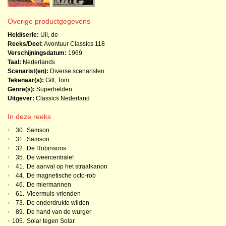
Overige productgegevens
Held/serie:
Uil, de
Reeks/Deel:
Avontuur Classics
118
Verschijningsdatum:
1969
Taal:
Nederlands
Scenarist(en):
Diverse scenaristen
Tekenaar(s):
Gill, Tom
Genre(s):
Superhelden
Uitgever:
Classics Nederland
In deze reeks
•
30.
Samson
•
31.
Samson
•
32.
De Robinsons
•
35.
De weercentrale!
•
41.
De aanval op het straalkanon
•
44.
De magnetische octo-rob
•
46.
De miermannen
•
61.
Vleermuis-vrienden
•
73.
De onderdrukte wilden
•
89.
De hand van de wurger
•
105.
Solar tegen Solar