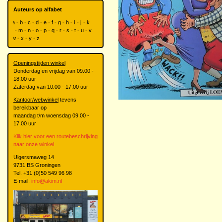
Auteurs op alfabet
a
b
c
d
e
f
g
h
i
j
k
l
m
n
o
p
q
r
s
t
u
v
w
x
y
z
Openingstijden winkel
Donderdag en vrijdag van 09.00 -
18.00 uur
Zaterdag van 10.00 - 17.00 uur
Kantoor/webwinkel
tevens
bereikbaar op
maandag t/m woensdag 09.00 -
17.00 uur
Klik hier voor een routebeschrijving
naar onze winkel
Ulgersmaweg 14
9731 BS Groningen
Tel. +31 (0)50 549 96 98
E-mail:
info@akim.nl