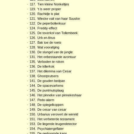
•
117.
Tien kleine Nonkeltjes
•
119.
't Is weer proper
•
120.
Rachidje is plat
•
121.
Wieske valt van haar Suuske
•
122.
De peperbollenkuur
•
124.
Freddy-effect
•
125.
De toverkol van Tollembeek
•
126.
Urb en Anus
•
127.
Bak toe de roets
•
128.
Wat voorafging
•
130.
De slungel van de jungle
•
131.
Het onbestaande avontuur
•
135.
Verboden te roken
•
136.
De killerkok
•
137.
Het dilemma van Cesar
•
138.
Ghostprutsers
•
141.
De gouden bedpan
•
144.
De spacevarkens
•
145.
De puntmutsplaag
•
146.
Het pinneke van pinnekeshaar
•
147.
Pedo-alarm
•
148.
De spiegelkoppen
•
149.
De cesar van cesar
•
150.
Urbanus verovert de wereld
•
151.
Het verbeterde testament
•
153.
De liegende leugendetector
•
154.
Psychiatergeflater
•
155.
De gedroomde kans