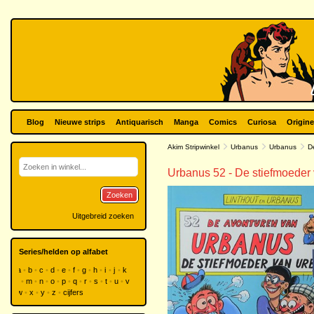
Blog
Nieuwe strips
Antiquarisch
Manga
Comics
Curiosa
Origine
Akim Stripwinkel
Urbanus
Urbanus
De
Urbanus 52 - De stiefmoeder
Zoeken
Uitgebreid zoeken
Series/helden op alfabet
a
b
c
d
e
f
g
h
i
j
k
l
m
n
o
p
q
r
s
t
u
v
w
x
y
z
cijfers