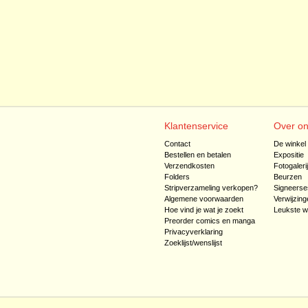
Klantenservice
Over o
Contact
De winkel
Bestellen en betalen
Expositie
Verzendkosten
Fotogaleri
Folders
Beurzen
Stripverzameling verkopen?
Signeerse
Algemene voorwaarden
Verwijzing
Hoe vind je wat je zoekt
Leukste w
Preorder comics en manga
Privacyverklaring
Zoeklijst/wenslijst