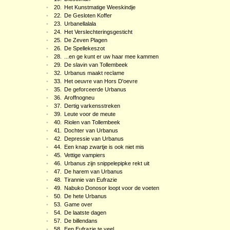
•
20.
Het Kunstmatige Weeskindje
•
22.
De Gesloten Koffer
•
23.
Urbanellalala
•
24.
Het Verslechteringsgesticht
•
25.
De Zeven Plagen
•
26.
De Spellekeszot
•
28.
...en ge kunt er uw haar mee kammen
•
29.
De slavin van Tollembeek
•
32.
Urbanus maakt reclame
•
33.
Het oeuvre van Hors D'oevre
•
35.
De geforceerde Urbanus
•
36.
Aroffnogneu
•
37.
Dertig varkensstreken
•
39.
Leute voor de meute
•
40.
Riolen van Tollembeek
•
41.
Dochter van Urbanus
•
42.
Depressie van Urbanus
•
44.
Een knap zwartje is ook niet mis
•
45.
Vettige vampiers
•
46.
Urbanus zijn snippelepipke rekt uit
•
47.
De harem van Urbanus
•
48.
Tirannie van Eufrazie
•
49.
Nabuko Donosor loopt voor de voeten
•
50.
De hete Urbanus
•
53.
Game over
•
54.
De laatste dagen
•
57.
De billendans
•
58.
Een Eufrazie te veel