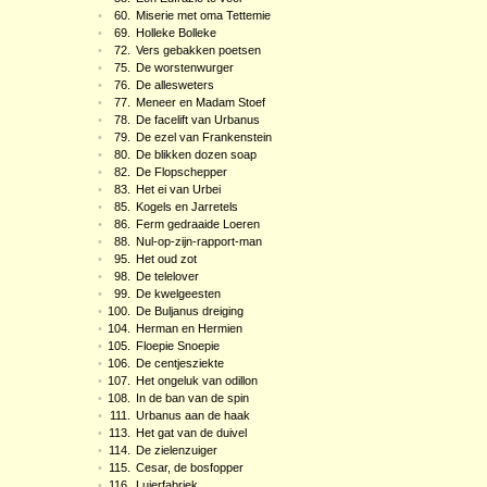
•
60.
Miserie met oma Tettemie
•
69.
Holleke Bolleke
•
72.
Vers gebakken poetsen
•
75.
De worstenwurger
•
76.
De allesweters
•
77.
Meneer en Madam Stoef
•
78.
De facelift van Urbanus
•
79.
De ezel van Frankenstein
•
80.
De blikken dozen soap
•
82.
De Flopschepper
•
83.
Het ei van Urbei
•
85.
Kogels en Jarretels
•
86.
Ferm gedraaide Loeren
•
88.
Nul-op-zijn-rapport-man
•
95.
Het oud zot
•
98.
De telelover
•
99.
De kwelgeesten
•
100.
De Buljanus dreiging
•
104.
Herman en Hermien
•
105.
Floepie Snoepie
•
106.
De centjesziekte
•
107.
Het ongeluk van odillon
•
108.
In de ban van de spin
•
111.
Urbanus aan de haak
•
113.
Het gat van de duivel
•
114.
De zielenzuiger
•
115.
Cesar, de bosfopper
•
116.
Luierfabriek