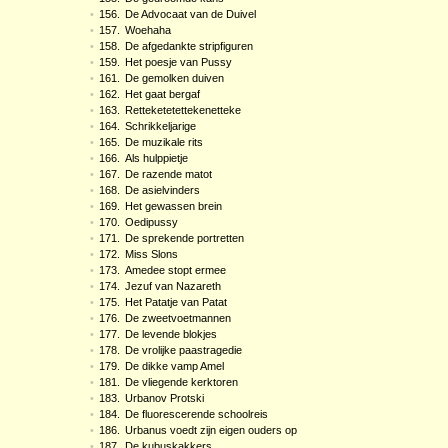
•
156.
De Advocaat van de Duivel
•
157.
Woehaha
•
158.
De afgedankte stripfiguren
•
159.
Het poesje van Pussy
•
161.
De gemolken duiven
•
162.
Het gaat bergaf
•
163.
Retteketetettekenetteke
•
164.
Schrikkeljarige
•
165.
De muzikale rits
•
166.
Als hulppietje
•
167.
De razende matot
•
168.
De asielvinders
•
169.
Het gewassen brein
•
170.
Oedipussy
•
171.
De sprekende portretten
•
172.
Miss Slons
•
173.
Amedee stopt ermee
•
174.
Jezuf van Nazareth
•
175.
Het Patatje van Patat
•
176.
De zweetvoetmannen
•
177.
De levende blokjes
•
178.
De vrolijke paastragedie
•
179.
De dikke vamp Amel
•
181.
De vliegende kerktoren
•
183.
Urbanov Protski
•
184.
De fluorescerende schoolreis
•
186.
Urbanus voedt zijn eigen ouders op
•
187.
De kubuskakkers