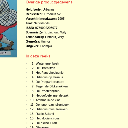
Overige productgegevens
Held/serie:
Urbanus
Reeks/Deel:
Urbanus
52
Verschijningsdatum:
1995
Taal:
Nederlands
ISBN:
9789002203077
Scenarist(en):
Linthout, Willy
Tekenaar(s):
Linthout, Willy
Genre(s):
Humor
Uitgever:
Loempia
In deze reeks
•
1.
Wintertenenboek
•
2.
De Hittentitten
•
3.
Het Papschoolgenie
•
4.
Urbanus op Uranus
•
6.
De Pretparkprutsers
•
7.
Tegen de Dikkenekken
•
8.
De Proefkonijnen
•
9.
Het gefoefel met de zak
•
10.
Ambras in de klas
•
11.
De tenor van tollembeek
•
12.
Urbanus moet trouwen
•
13.
Radio Salami
•
15.
Het vlooiencircus
•
17.
De Kleine Tiran
•
19.
Dieselman