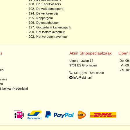
•
188.
De 1 april vissers
•
192.
De vuilzakmeppers
•
194.
De verloren vijs
•
195.
Neppergem
•
196.
De ontschepper
•
197.
Godzijdank kattengejank
•
200.
Het laatste avontuur
•
202.
Het vergeten avontuur
ns
Akim Stripspeciaalzaak
Openi
Ulgersmaweg 14
Do. 09
9731 BS Groningen
Vr. 09
jen
Za. 10
+31 (0)50 - 549 96 98
info@akim.nl
ssies
en
inkel van Nederland