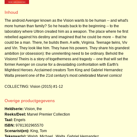
Inhoud
The android Avenger known as the Vision wants to be human -- and what's
more human than family? So he heads back to the beginning -- to the
laboratory where Ultron created him as a weapon. The place where he first
rebelled against his destiny and imagined that he could be more -- that he
could be a man. There, he builds them. A wife, Virginia. Teenage twins, Viv
and Vin. They look like him. They have his powers. They share his grandest
ambition (or obsession): the unrelenting need to be ordinary. Behold the
Visions! Theirs is a story of togetherness and tragedy -- one that will set the
former Avenger on course for a devastating confrontation with Earth's
Mightiest Heroes. Acclaimed creators Tom King and Gabriel Hernandez
Walta present one of the 21st century's most celebrated Marvel comics!
COLLECTING: Vision (2015) #1-12
Overige productgegevens
Held/serie:
Vision, the
Reeks/Deel:
Marvel Premier Collection
Taal:
Engels
ISBN:
9781302965570
Scenarist(en):
King, Tom
Tekenaar(s):
Walsh, Michael
,
Walta, Gabriel Hernandez