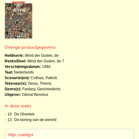
Overige productgegevens
Held/serie:
Wind der Goden, de
Reeks/Deel:
Wind der Goden, de
7
Verschijningsdatum:
1994
Taal:
Nederlands
Scenarist(en):
Cothias, Patrick
Tekenaar(s):
Gioux, Thierry
Genre(s):
Fantasy
,
Geschiedenis
Uitgever:
Glénat Benelux
In deze reeks
•
10.
De Gherkek
•
13.
De koning van de wereld
Mijn zoeklijst