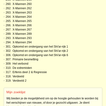
•
260.
X-Mannen 260
•
262.
X-Mannen 262
•
263.
X-Mannen 263
•
264.
X-Mannen 264
•
265.
X-Mannen 265
•
266.
X-Mannen 266
•
267.
X-Mannen 267
•
289.
X-Mannen 289
•
293.
X-Mannen 293
•
294.
X-Mannen 294
•
301.
Opkomst en ondergang van het Shi'ar-rijk 1
•
302.
Opkomst en ondergang van het Shi'ar-rijk 2
•
306.
Opkomst en ondergang van het Shi'ar-rijk 6
•
307.
Primaire besmetting
•
309.
Het verbond
•
310.
De extremisten
•
317.
Erfenis deel 2 & Regressie
•
318.
Verdeeld
•
319.
Verdeeld 2
Mijn zoeklijst
Wij bieden je de mogelijkheid om op de hoogte gehouden te worden bij
het verschijnen van nieuwe, of door je gezocht uitgaven. Je dient