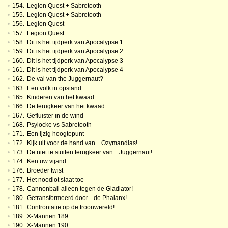
•
154.
Legion Quest + Sabretooth
•
155.
Legion Quest + Sabretooth
•
156.
Legion Quest
•
157.
Legion Quest
•
158.
Dit is het tijdperk van Apocalypse 1
•
159.
Dit is het tijdperk van Apocalypse 2
•
160.
Dit is het tijdperk van Apocalypse 3
•
161.
Dit is het tijdperk van Apocalypse 4
•
162.
De val van the Juggernaut?
•
163.
Een volk in opstand
•
165.
Kinderen van het kwaad
•
166.
De terugkeer van het kwaad
•
167.
Gefluister in de wind
•
168.
Psylocke vs Sabretooth
•
171.
Een ijzig hoogtepunt
•
172.
Kijk uit voor de hand van... Ozymandias!
•
173.
De niet te stuiten terugkeer van... Juggernaut!
•
174.
Ken uw vijand
•
176.
Broeder twist
•
177.
Het noodlot slaat toe
•
178.
Cannonball alleen tegen de Gladiator!
•
180.
Getransformeerd door... de Phalanx!
•
181.
Confrontatie op de troonwereld!
•
189.
X-Mannen 189
•
190.
X-Mannen 190