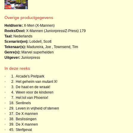
Overige productgegevens
Held/serie:
X-Men (X-Mannen)
Reeks/Deel:
X-Mannen (Juniorpress/Z-Press)
179
Taal:
Nederlands
Scenarist(en):
Lobdell, Scott
Tekenaar(s):
Madureira, Joe
,
Townsend, Tim
Genre(s):
Marvel superhelden
Uitgever:
Juniorpress
In deze reeks
•
1.
Arcade's Pretpark
•
2.
Het geheim van mutant X!
•
3.
De haat en de wraak!
•
4.
Ween voor de kinderen
•
7.
Het lot van Phoenix!
•
18.
Sentinels
•
29.
Leven in vrijheid of sterven
•
37.
De X mannen
•
38.
Beslissingen
•
39.
De X mannen
•
45.
Sterfgeval