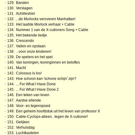
•
129.
Banden
•
130.
Verslagen
•
131.
Achilleshiel
•
132.
...de Morlocks veroveren Manhattan!
•
133.
Het laatste Morlock verhaal + Cable
•
134.
Nummer 1 van de X-cutioners Song + Cable
•
135.
Het bekende liedje
•
136.
Crescendo
•
137.
Vallen en opstaan
•
138.
...voor onze kinderen!
•
139.
De spelers en het spel
•
140.
Van koningen, koninginnen en beloftes
•
141.
Macht
•
142.
Colossus is los!
•
143.
Hoe schoon kan 'schone schijn' zijn?
•
144.
... For What I Have Done
•
145.
... For What I Have Done 2
•
146.
Een teken van leven
•
147.
Aardse ellende
•
148.
Voor- en tegenspoed
•
149.
Een geheim hoofdstuk uit het leven van professor X
•
150.
Cable-Cyclops-alleen.. tegen de X-cutioner!
•
151.
Gelijken
•
152.
Verhuisdag
•
153.
Luchtkastelen