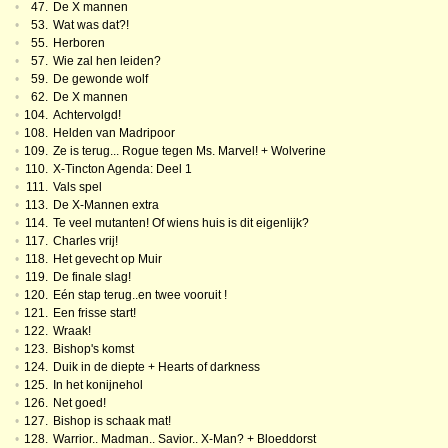
•
47.
De X mannen
•
53.
Wat was dat?!
•
55.
Herboren
•
57.
Wie zal hen leiden?
•
59.
De gewonde wolf
•
62.
De X mannen
•
104.
Achtervolgd!
•
108.
Helden van Madripoor
•
109.
Ze is terug... Rogue tegen Ms. Marvel! + Wolverine
•
110.
X-Tincton Agenda: Deel 1
•
111.
Vals spel
•
113.
De X-Mannen extra
•
114.
Te veel mutanten! Of wiens huis is dit eigenlijk?
•
117.
Charles vrij!
•
118.
Het gevecht op Muir
•
119.
De finale slag!
•
120.
Eén stap terug..en twee vooruit !
•
121.
Een frisse start!
•
122.
Wraak!
•
123.
Bishop's komst
•
124.
Duik in de diepte + Hearts of darkness
•
125.
In het konijnehol
•
126.
Net goed!
•
127.
Bishop is schaak mat!
•
128.
Warrior.. Madman.. Savior.. X-Man? + Bloeddorst