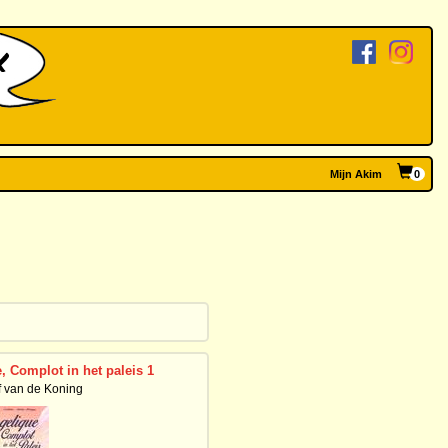
Mijn Akim
0
, Complot in het paleis 1
f van de Koning