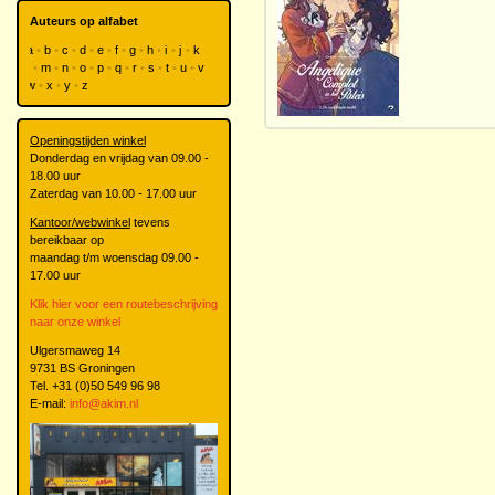
Auteurs op alfabet
a
b
c
d
e
f
g
h
i
j
k
l
m
n
o
p
q
r
s
t
u
v
w
x
y
z
Openingstijden winkel
Donderdag en vrijdag van 09.00 -
18.00 uur
Zaterdag van 10.00 - 17.00 uur
Kantoor/webwinkel
tevens
bereikbaar op
maandag t/m woensdag 09.00 -
17.00 uur
Klik hier voor een routebeschrijving
naar onze winkel
Ulgersmaweg 14
9731 BS Groningen
Tel. +31 (0)50 549 96 98
E-mail:
info@akim.nl