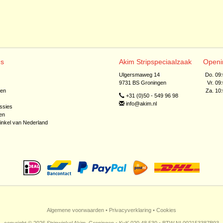
ns
Akim Stripspeciaalzaak
Openi
Ulgersmaweg 14
Do. 09
9731 BS Groningen
Vr. 09
jen
Za. 10
+31 (0)50 - 549 96 98
info@akim.nl
ssies
en
inkel van Nederland
Algemene voorwaarden
•
Privacyverklaring
•
Cookies
copyright © 2026 Stripwinkel Akim, Groningen • KvK 020 48 530 • BTW NL002153387B93