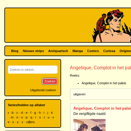
Blog
Nieuwe strips
Antiquarisch
Manga
Comics
Curiosa
Origine
Angelique, Complot in het pa
Reeks:
Zoeken
Angelique, Complot in het paleis
Uitgebreid zoeken
uitgaven
Series/helden op alfabet
Angelique, Complot in het palei
a
b
c
d
e
f
g
h
i
j
k
De vergiftigde naald
l
m
n
o
p
q
r
s
t
u
v
w
x
y
z
cijfers