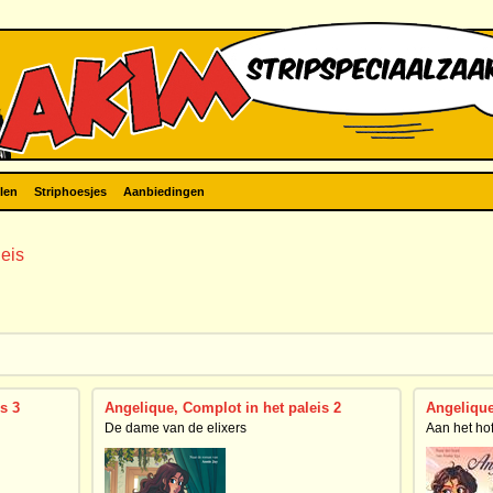
len
Striphoesjes
Aanbiedingen
leis
s 3
Angelique, Complot in het paleis 2
Angelique
De dame van de elixers
Aan het ho