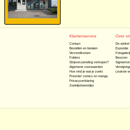
Klantenservice
Over o
Contact
De winkel
Bestellen en betalen
Expositie
Verzendkosten
Fotogaleri
Folders
Beurzen
Stripverzameling verkopen?
Signeerse
Algemene voorwaarden
Verwijzing
Hoe vind je wat je zoekt
Leukste w
Preorder comics en manga
Privacyverklaring
Zoeklijst/wenslijst