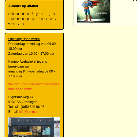
Auteurs op alfabet
a
b
c
d
e
f
g
h
i
j
k
l
m
n
o
p
q
r
s
t
u
v
w
x
y
z
Openingstijden winkel
Donderdag en vrijdag van 09.00 -
18.00 uur
Zaterdag van 10.00 - 17.00 uur
Kantoor/webwinkel
tevens
bereikbaar op
maandag t/m woensdag 09.00 -
17.00 uur
Klik hier voor een routebeschrijving
naar onze winkel
Ulgersmaweg 14
9731 BS Groningen
Tel. +31 (0)50 549 96 98
E-mail:
info@akim.nl