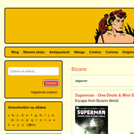
Blog
Nieuwe strips
Antiquarisch
Manga
Comics
Curiosa
Origine
Bizarro
uitgaven
Zoeken
Uitgebreid zoeken
Superman - One-Shots & Mini-S
Escape from Bizarro World
Series/helden op alfabet
a
b
c
d
e
f
g
h
i
j
k
l
m
n
o
p
q
r
s
t
u
v
w
x
y
z
cijfers
Hc