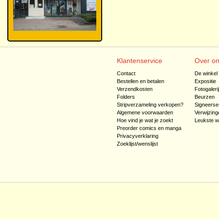
Klantenservice
Over o
Contact
De winkel
Bestellen en betalen
Expositie
Verzendkosten
Fotogaleri
Folders
Beurzen
Stripverzameling verkopen?
Signeerse
Algemene voorwaarden
Verwijzing
Hoe vind je wat je zoekt
Leukste w
Preorder comics en manga
Privacyverklaring
Zoeklijst/wenslijst