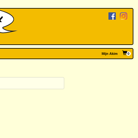
Mijn Akim
0