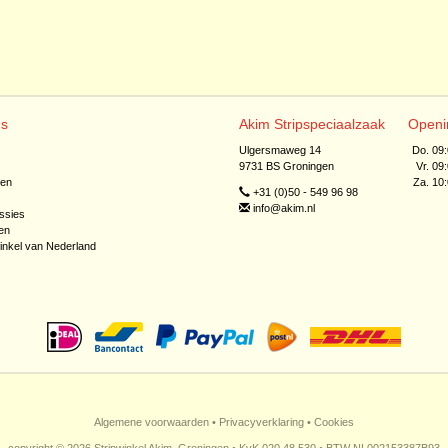
ns
Akim Stripspeciaalzaak
Openi
Ulgersmaweg 14
Do. 09
9731 BS Groningen
Vr. 09
jen
Za. 10
+31 (0)50 - 549 96 98
info@akim.nl
ssies
en
inkel van Nederland
Algemene voorwaarden
•
Privacyverklaring
•
Cookies
copyright © 2026 Stripwinkel Akim, Groningen • KvK 020 48 530 • BTW NL002153387B93