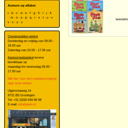
Auteurs op alfabet
a
b
c
d
e
f
g
h
i
j
k
l
m
n
o
p
q
r
s
t
u
v
tweedeh
w
x
y
z
Openingstijden winkel
Donderdag en vrijdag van 09.00 -
18.00 uur
Zaterdag van 10.00 - 17.00 uur
Kantoor/webwinkel
tevens
bereikbaar op
maandag t/m woensdag 09.00 -
17.00 uur
Klik hier voor een routebeschrijving
naar onze winkel
Ulgersmaweg 14
9731 BS Groningen
Tel. +31 (0)50 549 96 98
E-mail:
info@akim.nl