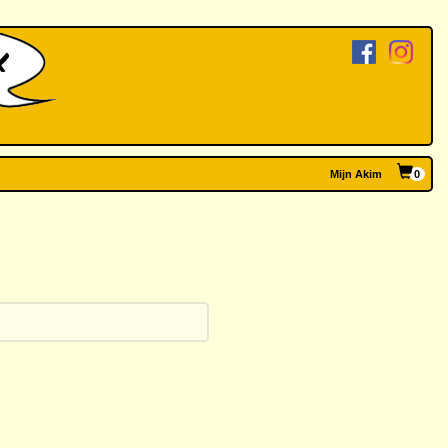
Mijn Akim
0