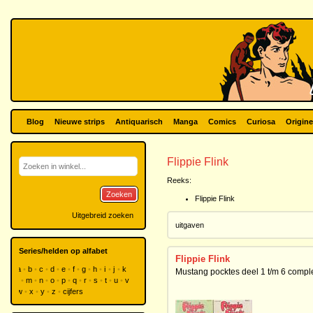
Blog
Nieuwe strips
Antiquarisch
Manga
Comics
Curiosa
Origine
Flippie Flink
Reeks:
Zoeken
Flippie Flink
Uitgebreid zoeken
uitgaven
Series/helden op alfabet
Flippie Flink
a
b
c
d
e
f
g
h
i
j
k
Mustang pocktes deel 1 t/m 6 compl
l
m
n
o
p
q
r
s
t
u
v
w
x
y
z
cijfers