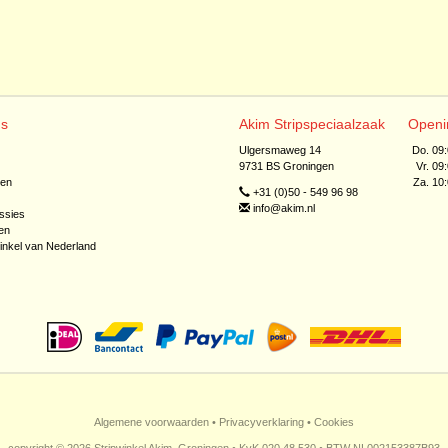
ns
Akim Stripspeciaalzaak
Openi
Ulgersmaweg 14
Do. 09
9731 BS Groningen
Vr. 09
jen
Za. 10
+31 (0)50 - 549 96 98
info@akim.nl
ssies
en
inkel van Nederland
Algemene voorwaarden
•
Privacyverklaring
•
Cookies
copyright © 2026 Stripwinkel Akim, Groningen • KvK 020 48 530 • BTW NL002153387B93