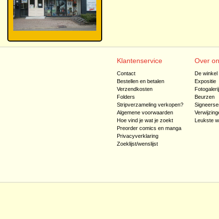
Klantenservice
Over o
Contact
De winkel
Bestellen en betalen
Expositie
Verzendkosten
Fotogaleri
Folders
Beurzen
Stripverzameling verkopen?
Signeerse
Algemene voorwaarden
Verwijzing
Hoe vind je wat je zoekt
Leukste w
Preorder comics en manga
Privacyverklaring
Zoeklijst/wenslijst