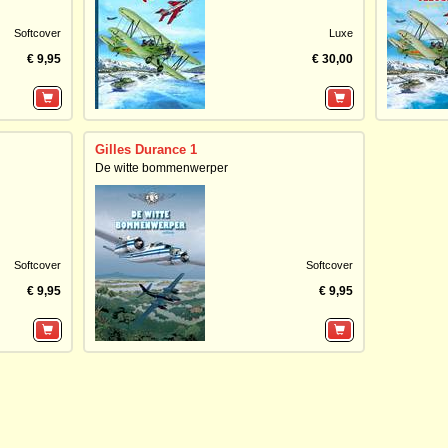
Softcover
Luxe
€ 9,95
€ 30,00
Gilles Durance 1
De witte bommenwerper
Softcover
Softcover
€ 9,95
€ 9,95