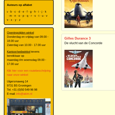
Auteurs op alfabet
a
b
c
d
e
f
g
h
i
j
k
l
m
n
o
p
q
r
s
t
u
v
w
x
y
z
Openingstijden winkel
Donderdag en vrijdag van 09.00 -
Gilles Durance 3
18.00 uur
De vlucht van de Concorde
Zaterdag van 10.00 - 17.00 uur
Kantoor/webwinkel
tevens
bereikbaar op
maandag t/m woensdag 09.00 -
17.00 uur
Klik hier voor een routebeschrijving
naar onze winkel
Ulgersmaweg 14
9731 BS Groningen
Tel. +31 (0)50 549 96 98
E-mail:
info@akim.nl