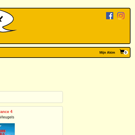
Mijn Akim
0
rance 4
Vleugels