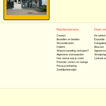
Klantenservice
Over o
Contact
De winkel
Bestellen en betalen
Expositie
Verzendkosten
Fotogaleri
Folders
Beurzen
Stripverzameling verkopen?
Signeerse
Algemene voorwaarden
Verwijzing
Hoe vind je wat je zoekt
Leukste w
Preorder comics en manga
Privacyverklaring
Zoeklijst/wenslijst