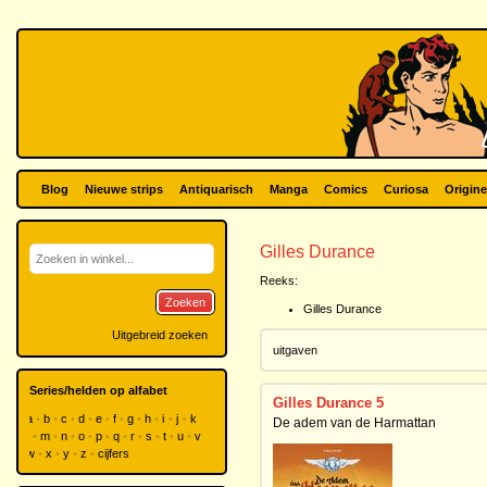
Blog
Nieuwe strips
Antiquarisch
Manga
Comics
Curiosa
Origine
Gilles Durance
Reeks:
Zoeken
Gilles Durance
Uitgebreid zoeken
uitgaven
Series/helden op alfabet
Gilles Durance 5
a
b
c
d
e
f
g
h
i
j
k
De adem van de Harmattan
l
m
n
o
p
q
r
s
t
u
v
w
x
y
z
cijfers