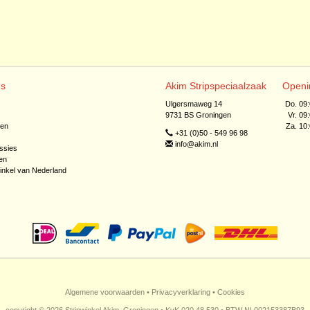
ns
Akim Stripspeciaalzaak
Openi
Ulgersmaweg 14
Do. 09
9731 BS Groningen
Vr. 09
jen
Za. 10
+31 (0)50 - 549 96 98
info@akim.nl
ssies
en
inkel van Nederland
Algemene voorwaarden
•
Privacyverklaring
•
Cookies
copyright © 2026 Stripwinkel Akim, Groningen • KvK 020 48 530 • BTW NL002153387B93