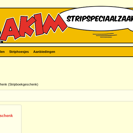
len
Striphoesjes
Aanbiedingen
chenk (Stripboekgeschenk)
eschenk