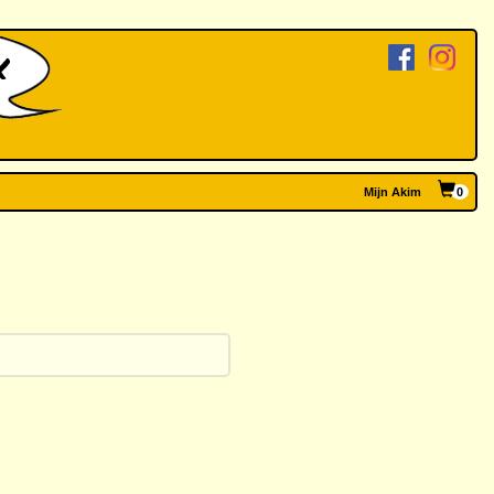
Mijn Akim
0