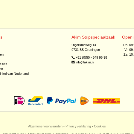
ns
Akim Stripspeciaalzaak
Openi
Ulgersmaweg 14
Do. 09
9731 BS Groningen
Vr. 09
jen
Za. 10
+31 (0)50 - 549 96 98
info@akim.nl
ssies
en
inkel van Nederland
Algemene voorwaarden
•
Privacyverklaring
•
Cookies
copyright © 2026 Stripwinkel Akim, Groningen • KvK 020 48 530 • BTW NL002153387B93