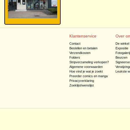
Klantenservice
Over o
Contact
De winkel
Bestellen en betalen
Expositie
Verzendkosten
Fotogaleri
Folders
Beurzen
Stripverzameling verkopen?
Signeerse
Algemene voorwaarden
Verwijzing
Hoe vind je wat je zoekt
Leukste w
Preorder comics en manga
Privacyverklaring
Zoeklijst/wenslijst