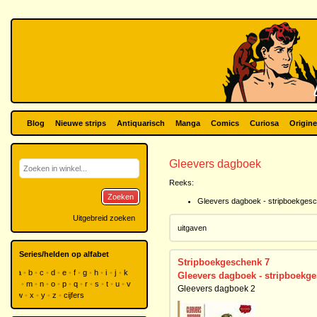
Blog
Nieuwe strips
Antiquarisch
Manga
Comics
Curiosa
Origine
Gleevers dagboek
Reeks:
Zoeken
Gleevers dagboek - stripboekges
Uitgebreid zoeken
uitgaven
Series/helden op alfabet
Stripboekgeschenk 7
a
b
c
d
e
f
g
h
i
j
k
Gleevers dagboek - stripboekg
l
m
n
o
p
q
r
s
t
u
v
Gleevers dagboek 2
w
x
y
z
cijfers