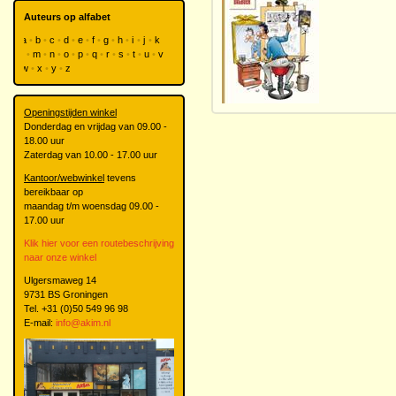
Auteurs op alfabet
a
b
c
d
e
f
g
h
i
j
k
l
m
n
o
p
q
r
s
t
u
v
w
x
y
z
Openingstijden winkel
Donderdag en vrijdag van 09.00 -
18.00 uur
Zaterdag van 10.00 - 17.00 uur
Kantoor/webwinkel
tevens
bereikbaar op
maandag t/m woensdag 09.00 -
17.00 uur
Klik hier voor een routebeschrijving
naar onze winkel
Ulgersmaweg 14
9731 BS Groningen
Tel. +31 (0)50 549 96 98
E-mail:
info@akim.nl