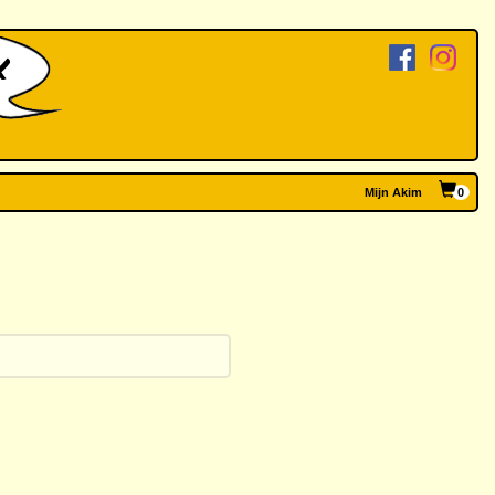
Mijn Akim
0