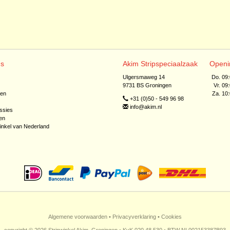
ns
Akim Stripspeciaalzaak
Openi
Ulgersmaweg 14
Do. 09
9731 BS Groningen
Vr. 09
jen
Za. 10
+31 (0)50 - 549 96 98
info@akim.nl
ssies
en
inkel van Nederland
Algemene voorwaarden
•
Privacyverklaring
•
Cookies
copyright © 2026 Stripwinkel Akim, Groningen • KvK 020 48 530 • BTW NL002153387B93