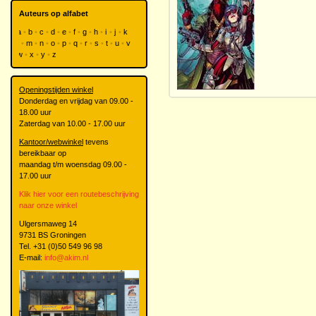
Auteurs op alfabet
a
b
c
d
e
f
g
h
i
j
k
l
m
n
o
p
q
r
s
t
u
v
w
x
y
z
Openingstijden winkel
Donderdag en vrijdag van 09.00 -
18.00 uur
Zaterdag van 10.00 - 17.00 uur
Kantoor/webwinkel
tevens
bereikbaar op
maandag t/m woensdag 09.00 -
17.00 uur
Klik hier voor een routebeschrijving
naar onze winkel
Ulgersmaweg 14
9731 BS Groningen
Tel. +31 (0)50 549 96 98
E-mail:
info@akim.nl