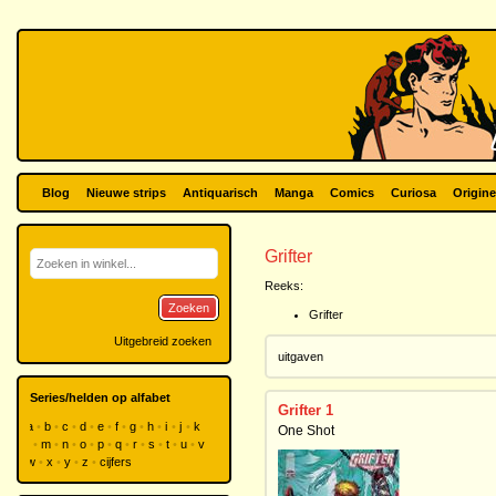
Blog
Nieuwe strips
Antiquarisch
Manga
Comics
Curiosa
Origine
Grifter
Reeks:
Zoeken
Grifter
Uitgebreid zoeken
uitgaven
Series/helden op alfabet
Grifter 1
a
b
c
d
e
f
g
h
i
j
k
One Shot
l
m
n
o
p
q
r
s
t
u
v
w
x
y
z
cijfers