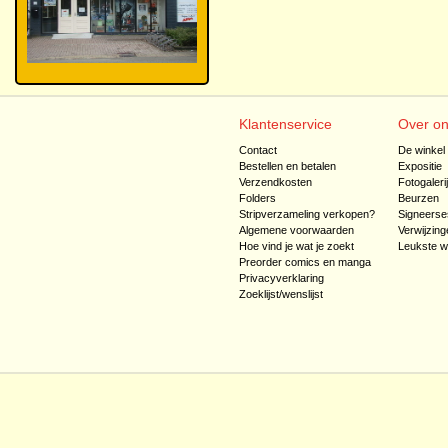
Klantenservice
Over o
Contact
De winkel
Bestellen en betalen
Expositie
Verzendkosten
Fotogaleri
Folders
Beurzen
Stripverzameling verkopen?
Signeerse
Algemene voorwaarden
Verwijzing
Hoe vind je wat je zoekt
Leukste w
Preorder comics en manga
Privacyverklaring
Zoeklijst/wenslijst