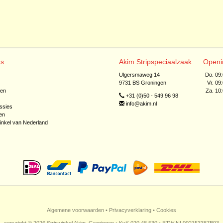
ns
Akim Stripspeciaalzaak
Openi
Ulgersmaweg 14
Do. 09
9731 BS Groningen
Vr. 09
jen
Za. 10
+31 (0)50 - 549 96 98
info@akim.nl
ssies
en
inkel van Nederland
Algemene voorwaarden
•
Privacyverklaring
•
Cookies
copyright © 2026 Stripwinkel Akim, Groningen • KvK 020 48 530 • BTW NL002153387B93