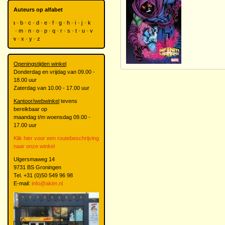
Auteurs op alfabet
a
b
c
d
e
f
g
h
i
j
k
l
m
n
o
p
q
r
s
t
u
v
w
x
y
z
Openingstijden winkel
Donderdag en vrijdag van 09.00 -
18.00 uur
Zaterdag van 10.00 - 17.00 uur
Kantoor/webwinkel
tevens
bereikbaar op
maandag t/m woensdag 09.00 -
17.00 uur
Klik hier voor een routebeschrijving
naar onze winkel
Ulgersmaweg 14
9731 BS Groningen
Tel. +31 (0)50 549 96 98
E-mail:
info@akim.nl