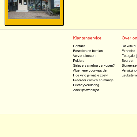
Klantenservice
Over o
Contact
De winkel
Bestellen en betalen
Expositie
Verzendkosten
Fotogaleri
Folders
Beurzen
Stripverzameling verkopen?
Signeerse
Algemene voorwaarden
Verwijzing
Hoe vind je wat je zoekt
Leukste w
Preorder comics en manga
Privacyverklaring
Zoeklijst/wenslijst