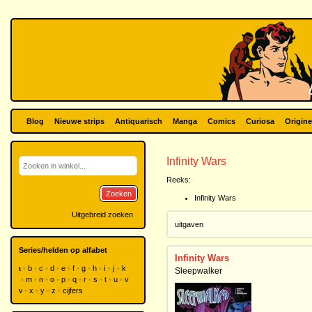
Blog
Nieuwe strips
Antiquarisch
Manga
Comics
Curiosa
Origine
Infinity Wars
Reeks:
Zoeken
Infinity Wars
Uitgebreid zoeken
uitgaven
Series/helden op alfabet
Infinity Wars
a
b
c
d
e
f
g
h
i
j
k
Sleepwalker
l
m
n
o
p
q
r
s
t
u
v
w
x
y
z
cijfers