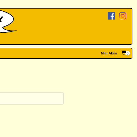
Mijn Akim
0