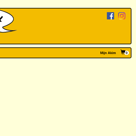
Mijn Akim
0