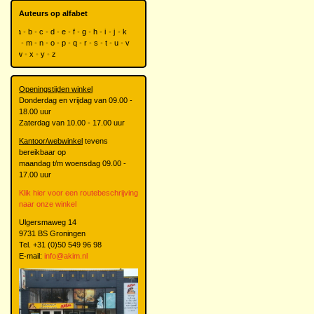
Auteurs op alfabet
a
b
c
d
e
f
g
h
i
j
k
l
m
n
o
p
q
r
s
t
u
v
w
x
y
z
Openingstijden winkel
Donderdag en vrijdag van 09.00 -
18.00 uur
Zaterdag van 10.00 - 17.00 uur
Kantoor/webwinkel
tevens
bereikbaar op
maandag t/m woensdag 09.00 -
17.00 uur
Klik hier voor een routebeschrijving
naar onze winkel
Ulgersmaweg 14
9731 BS Groningen
Tel. +31 (0)50 549 96 98
E-mail:
info@akim.nl