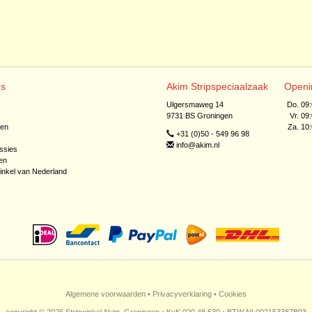
ns
Akim Stripspeciaalzaak
Openi
Ulgersmaweg 14
Do. 09
9731 BS Groningen
Vr. 09
jen
Za. 10
+31 (0)50 - 549 96 98
info@akim.nl
ssies
en
inkel van Nederland
Algemene voorwaarden
•
Privacyverklaring
•
Cookies
copyright © 2026 Stripwinkel Akim, Groningen • KvK 020 48 530 • BTW NL002153387B93