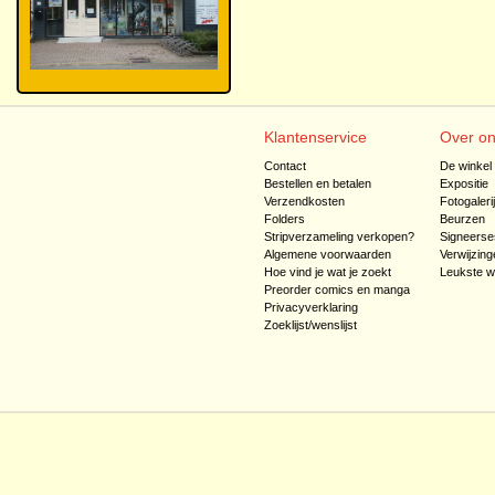
Klantenservice
Over o
Contact
De winkel
Bestellen en betalen
Expositie
Verzendkosten
Fotogaleri
Folders
Beurzen
Stripverzameling verkopen?
Signeerse
Algemene voorwaarden
Verwijzing
Hoe vind je wat je zoekt
Leukste w
Preorder comics en manga
Privacyverklaring
Zoeklijst/wenslijst