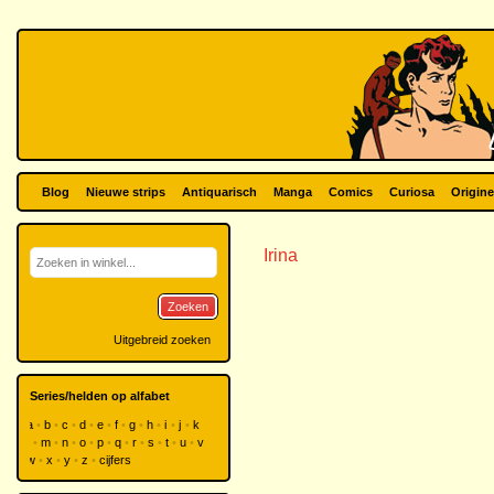
Blog
Nieuwe strips
Antiquarisch
Manga
Comics
Curiosa
Origine
Irina
Zoeken
Uitgebreid zoeken
Series/helden op alfabet
a
b
c
d
e
f
g
h
i
j
k
l
m
n
o
p
q
r
s
t
u
v
w
x
y
z
cijfers