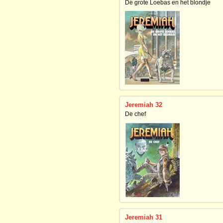
De grote Loebas en het blondje
Jeremiah 32
De chef
Jeremiah 31