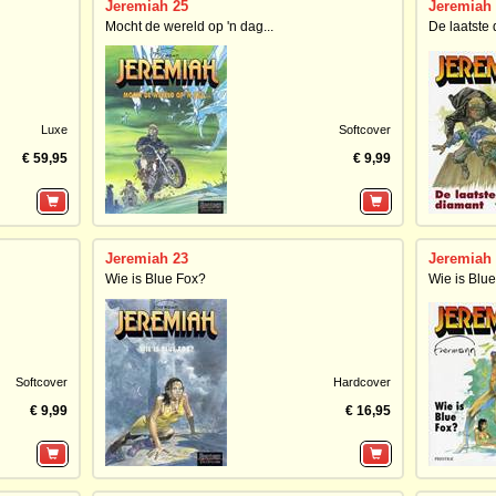
Jeremiah 25
Jeremiah
Mocht de wereld op 'n dag...
De laatste
Luxe
Softcover
€ 59,95
€ 9,99
Jeremiah 23
Jeremiah
Wie is Blue Fox?
Wie is Blu
Softcover
Hardcover
€ 9,99
€ 16,95