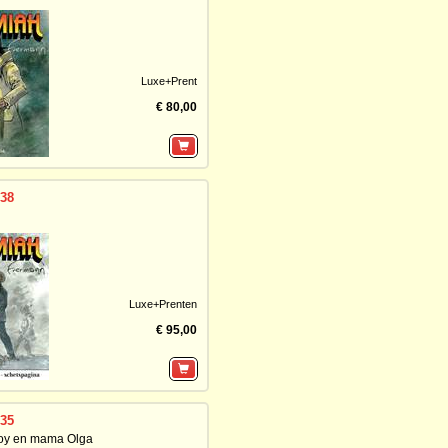
Luxe+Prent
€ 80,00
 38
Luxe+Prenten
€ 95,00
 35
loy en mama Olga