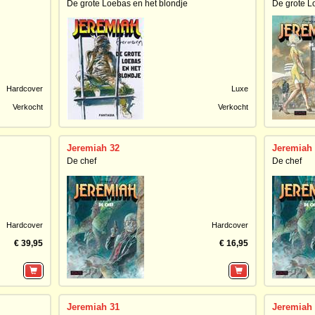
De grote Loebas en het blondje
De grote L
Hardcover
Luxe
Verkocht
Verkocht
Jeremiah 32
Jeremiah
De chef
De chef
Hardcover
Hardcover
€ 39,95
€ 16,95
Jeremiah 31
Jeremiah