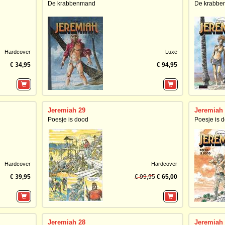
De krabbenmand
De krabb
Hardcover
Luxe
€ 34,95
€ 94,95
Jeremiah 29
Jeremiah
Poesje is dood
Poesje is 
Hardcover
Hardcover
€ 39,95
€ 99,95
€ 65,00
Jeremiah 28
Jeremiah