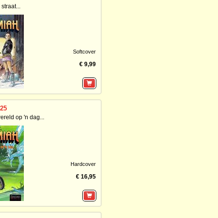
straat...
Softcover
€ 9,99
 25
reld op 'n dag...
Hardcover
€ 16,95