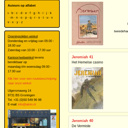
Auteurs op alfabet
a
b
c
d
e
f
g
h
i
j
k
l
m
n
o
p
q
r
s
t
u
v
w
x
y
z
tweedeha
Openingstijden winkel
Donderdag en vrijdag van 09.00 -
18.00 uur
Zaterdag van 10.00 - 17.00 uur
Jeremiah 41
Kantoor/webwinkel
tevens
bereikbaar op
Het Hemelse casino
maandag t/m woensdag 09.00 -
17.00 uur
Klik hier voor een routebeschrijving
naar onze winkel
Ulgersmaweg 14
9731 BS Groningen
Tel. +31 (0)50 549 96 98
E-mail:
info@akim.nl
Jeremiah 40
De Vermiste