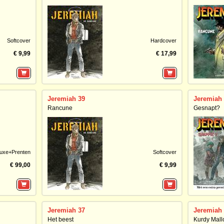
Softcover
Hardcover
€ 9,99
€ 17,99
Jeremiah 39
Jeremiah
Rancune
Gesnapt?
uxe+Prenten
Softcover
€ 99,00
€ 9,99
Jeremiah 37
Jeremiah
Het beest
Kurdy Mal