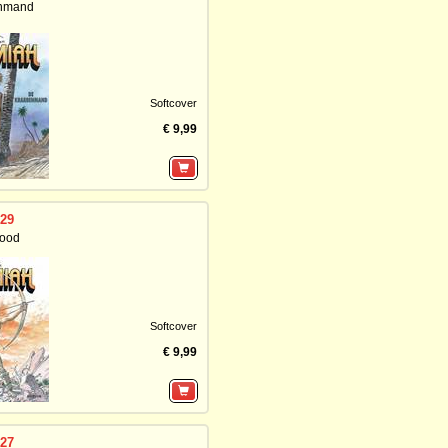
enmand
Softcover
€ 9,99
 29
dood
Softcover
€ 9,99
 27