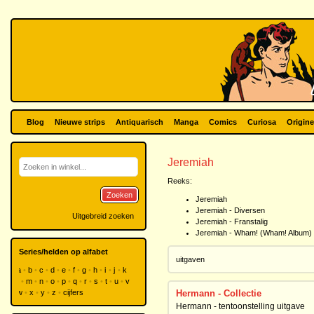
Blog
Nieuwe strips
Antiquarisch
Manga
Comics
Curiosa
Origine
Jeremiah
Reeks:
Zoeken
Jeremiah
Jeremiah - Diversen
Uitgebreid zoeken
Jeremiah - Franstalig
Jeremiah - Wham! (Wham! Album)
Series/helden op alfabet
uitgaven
a
b
c
d
e
f
g
h
i
j
k
l
m
n
o
p
q
r
s
t
u
v
w
x
y
z
cijfers
Hermann - Collectie
Hermann - tentoonstelling uitgave