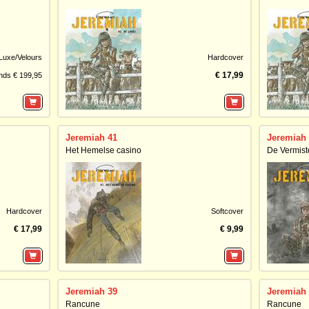
Luxe/Velours
Hardcover
€ 17,99
nds € 199,95
Jeremiah 41
Jeremiah
Het Hemelse casino
De Vermist
Hardcover
Softcover
€ 17,99
€ 9,99
Jeremiah 39
Jeremiah
Rancune
Rancune