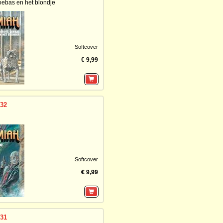
oebas en het blondje
Softcover
€ 9,99
 32
Softcover
€ 9,99
 31