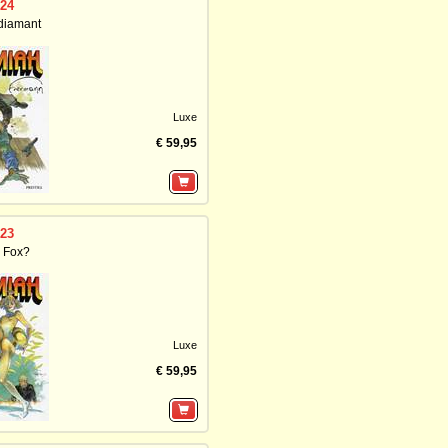
 24
 diamant
Luxe
€ 59,95
 23
e Fox?
Luxe
€ 59,95