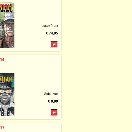
Luxe+Prent
€ 74,95
 34
Softcover
€ 9,99
 33