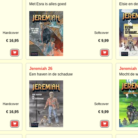
Met Esra is alles goed
Elsie en de 
Hardcover
Softcover
€ 16,95
€ 9,99
Jeremiah 26
Jeremiah
Een haven in de schaduw
Mocht de we
Hardcover
Softcover
€ 16,95
€ 9,99