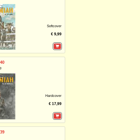
Softcover
€ 9,99
 40
e
Hardcover
€ 17,99
 39