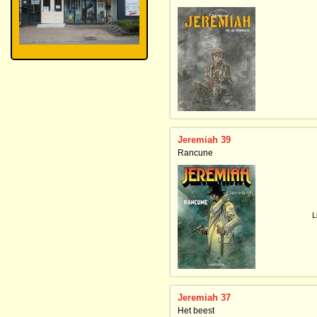
Jeremiah 39
Rancune
L
Jeremiah 37
Het beest