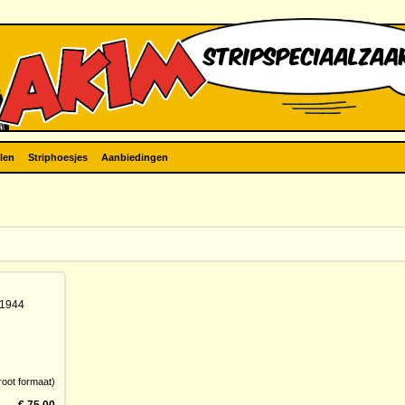
len
Striphoesjes
Aanbiedingen
-1944
oot formaat)