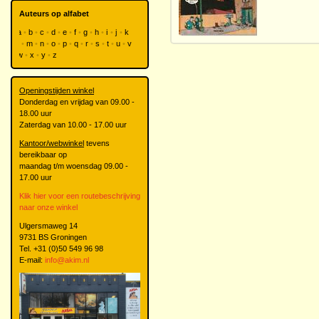
Auteurs op alfabet
a
b
c
d
e
f
g
h
i
j
k
l
m
n
o
p
q
r
s
t
u
v
w
x
y
z
Openingstijden winkel
Donderdag en vrijdag van 09.00 -
18.00 uur
Zaterdag van 10.00 - 17.00 uur
Kantoor/webwinkel
tevens
bereikbaar op
maandag t/m woensdag 09.00 -
17.00 uur
Klik hier voor een routebeschrijving
naar onze winkel
Ulgersmaweg 14
9731 BS Groningen
Tel. +31 (0)50 549 96 98
E-mail:
info@akim.nl