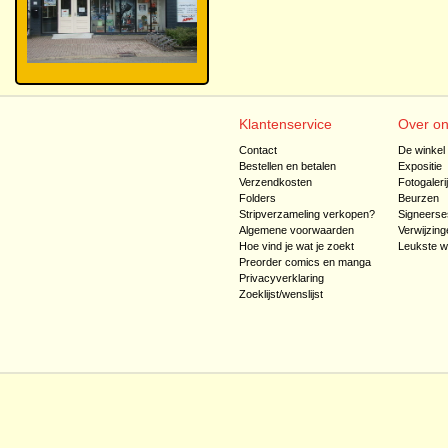
Klantenservice
Over o
Contact
De winkel
Bestellen en betalen
Expositie
Verzendkosten
Fotogaleri
Folders
Beurzen
Stripverzameling verkopen?
Signeerse
Algemene voorwaarden
Verwijzing
Hoe vind je wat je zoekt
Leukste w
Preorder comics en manga
Privacyverklaring
Zoeklijst/wenslijst