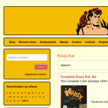
Blog
Nieuwe strips
Antiquarisch
Manga
Comics
Curiosa
Origine
Krazy Kat
uitgaven
Zoeken
Uitgebreid zoeken
Complete Krazy Kat, the
The Complete Color Sundays 1935
Series/helden op alfabet
a
b
c
d
e
f
g
h
i
j
k
l
m
n
o
p
q
r
s
t
u
v
w
x
y
z
cijfers
Hardcover (Gr