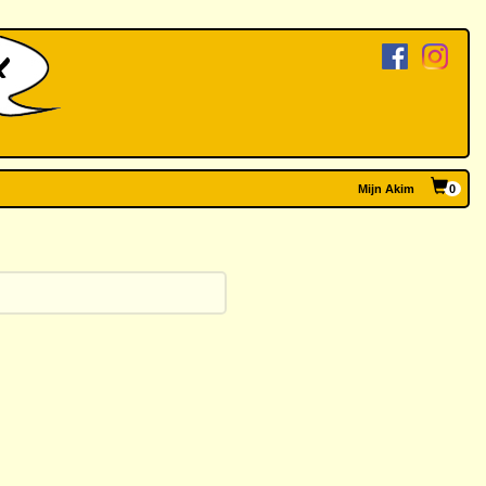
Mijn Akim
0