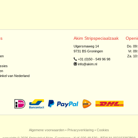
ns
Akim Stripspeciaalzaak
Openi
Ulgersmaweg 14
Do. 09
9731 BS Groningen
Vr. 09
jen
Za. 10
+31 (0)50 - 549 96 98
info@akim.nl
ssies
en
inkel van Nederland
Algemene voorwaarden
•
Privacyverklaring
•
Cookies
copyright © 2026 Stripwinkel Akim, Groningen • KvK 020 48 530 • BTW NL002153387B93