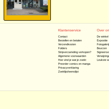
Klantenservice
Over o
Contact
De winkel
Bestellen en betalen
Expositie
Verzendkosten
Fotogaleri
Folders
Beurzen
Stripverzameling verkopen?
Signeerse
Algemene voorwaarden
Verwijzing
Hoe vind je wat je zoekt
Leukste w
Preorder comics en manga
Privacyverklaring
Zoeklijst/wenslijst