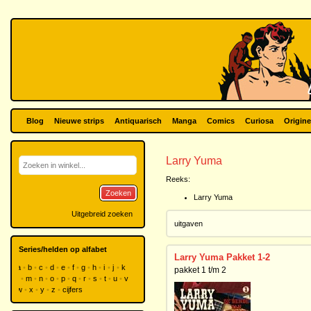
Blog
Nieuwe strips
Antiquarisch
Manga
Comics
Curiosa
Origine
Larry Yuma
Reeks:
Zoeken
Larry Yuma
Uitgebreid zoeken
uitgaven
Series/helden op alfabet
Larry Yuma Pakket 1-2
a
b
c
d
e
f
g
h
i
j
k
pakket 1 t/m 2
l
m
n
o
p
q
r
s
t
u
v
w
x
y
z
cijfers