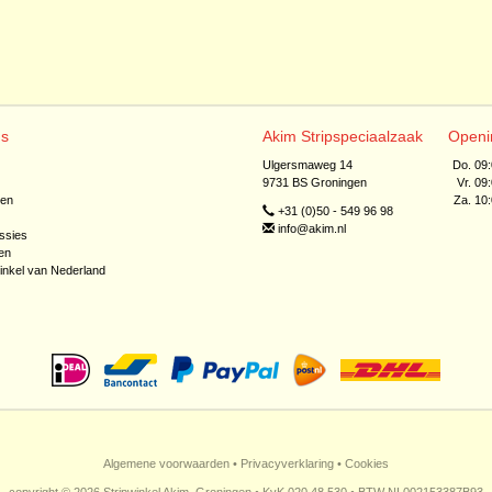
ns
Akim Stripspeciaalzaak
Openi
Ulgersmaweg 14
Do. 09
9731 BS Groningen
Vr. 09
jen
Za. 10
+31 (0)50 - 549 96 98
info@akim.nl
ssies
en
inkel van Nederland
Algemene voorwaarden
•
Privacyverklaring
•
Cookies
copyright © 2026 Stripwinkel Akim, Groningen • KvK 020 48 530 • BTW NL002153387B93