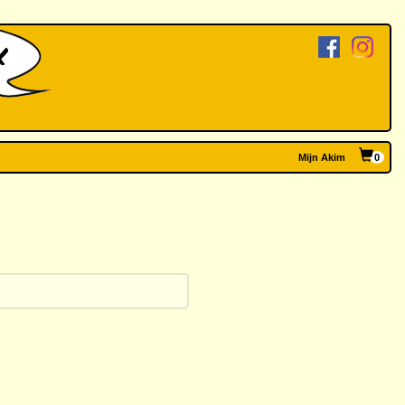
Mijn Akim
0