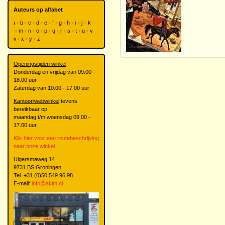
Auteurs op alfabet
a
b
c
d
e
f
g
h
i
j
k
l
m
n
o
p
q
r
s
t
u
v
w
x
y
z
Openingstijden winkel
Donderdag en vrijdag van 09.00 -
18.00 uur
Zaterdag van 10.00 - 17.00 uur
Kantoor/webwinkel
tevens
bereikbaar op
maandag t/m woensdag 09.00 -
17.00 uur
Klik hier voor een routebeschrijving
naar onze winkel
Ulgersmaweg 14
9731 BS Groningen
Tel. +31 (0)50 549 96 98
E-mail:
info@akim.nl