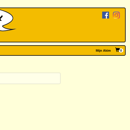
Mijn Akim
0