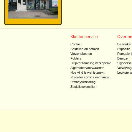
Klantenservice
Over o
Contact
De winkel
Bestellen en betalen
Expositie
Verzendkosten
Fotogaleri
Folders
Beurzen
Stripverzameling verkopen?
Signeerse
Algemene voorwaarden
Verwijzing
Hoe vind je wat je zoekt
Leukste w
Preorder comics en manga
Privacyverklaring
Zoeklijst/wenslijst