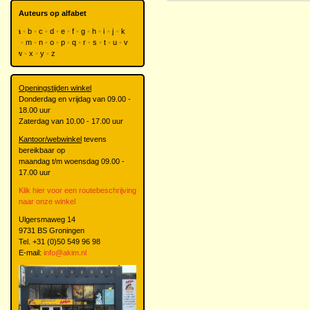
Auteurs op alfabet
a
b
c
d
e
f
g
h
i
j
k
l
m
n
o
p
q
r
s
t
u
v
w
x
y
z
Openingstijden winkel
Donderdag en vrijdag van 09.00 -
18.00 uur
Zaterdag van 10.00 - 17.00 uur
Kantoor/webwinkel
tevens
bereikbaar op
maandag t/m woensdag 09.00 -
17.00 uur
Klik hier voor een routebeschrijving
naar onze winkel
Ulgersmaweg 14
9731 BS Groningen
Tel. +31 (0)50 549 96 98
E-mail:
info@akim.nl