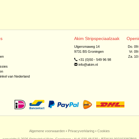
ns
Akim Stripspeciaalzaak
Openi
Ulgersmaweg 14
Do. 09
9731 BS Groningen
Vr. 09
jen
Za. 10
+31 (0)50 - 549 96 98
info@akim.nl
ssies
en
inkel van Nederland
Algemene voorwaarden
•
Privacyverklaring
•
Cookies
copyright © 2026 Stripwinkel Akim, Groningen • KvK 020 48 530 • BTW NL002153387B93