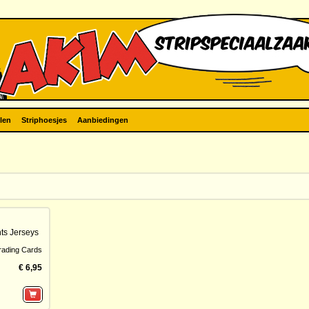
len
Striphoesjes
Aanbiedingen
ts Jerseys
rading Cards
€ 6,95