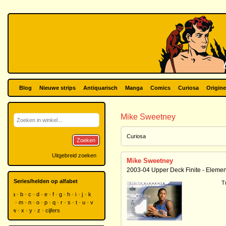
Blog
Nieuwe strips
Antiquarisch
Manga
Comics
Curiosa
Origine
Mike Sweetney
Curiosa
Zoeken
Uitgebreid zoeken
Mike Sweetney
2003-04 Upper Deck Finite - Elemen
Series/helden op alfabet
T
a
b
c
d
e
f
g
h
i
j
k
l
m
n
o
p
q
r
s
t
u
v
w
x
y
z
cijfers