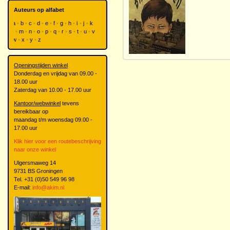
Auteurs op alfabet
a
b
c
d
e
f
g
h
i
j
k
l
m
n
o
p
q
r
s
t
u
v
w
x
y
z
Openingstijden winkel
Donderdag en vrijdag van 09.00 -
18.00 uur
Zaterdag van 10.00 - 17.00 uur
Kantoor/webwinkel
tevens
bereikbaar op
maandag t/m woensdag 09.00 -
17.00 uur
Klik hier voor een routebeschrijving
naar onze winkel
Ulgersmaweg 14
9731 BS Groningen
Tel. +31 (0)50 549 96 98
E-mail:
info@akim.nl