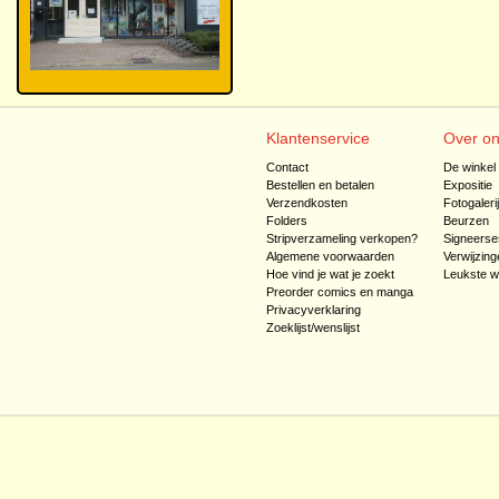
Klantenservice
Over o
Contact
De winkel
Bestellen en betalen
Expositie
Verzendkosten
Fotogaleri
Folders
Beurzen
Stripverzameling verkopen?
Signeerse
Algemene voorwaarden
Verwijzing
Hoe vind je wat je zoekt
Leukste w
Preorder comics en manga
Privacyverklaring
Zoeklijst/wenslijst