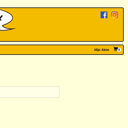
Mijn Akim
0