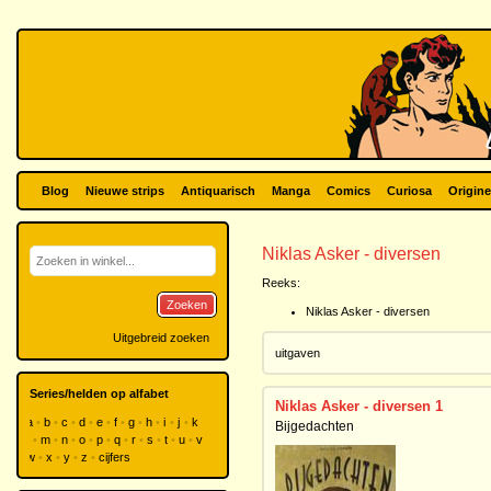
Blog
Nieuwe strips
Antiquarisch
Manga
Comics
Curiosa
Origine
Niklas Asker - diversen
Reeks:
Zoeken
Niklas Asker - diversen
Uitgebreid zoeken
uitgaven
Series/helden op alfabet
Niklas Asker - diversen 1
a
b
c
d
e
f
g
h
i
j
k
Bijgedachten
l
m
n
o
p
q
r
s
t
u
v
w
x
y
z
cijfers