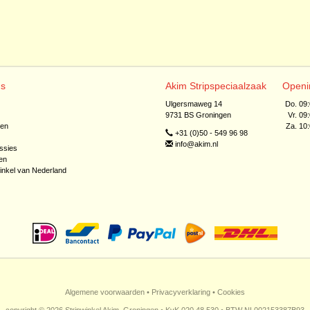
ns
Akim Stripspeciaalzaak
Openi
Ulgersmaweg 14
Do. 09
9731 BS Groningen
Vr. 09
jen
Za. 10
+31 (0)50 - 549 96 98
info@akim.nl
ssies
en
inkel van Nederland
Algemene voorwaarden
•
Privacyverklaring
•
Cookies
copyright © 2026 Stripwinkel Akim, Groningen • KvK 020 48 530 • BTW NL002153387B93