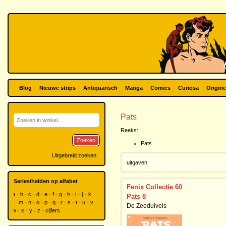
Blog
Nieuwe strips
Antiquarisch
Manga
Comics
Curiosa
Origine
Pats
Reeks:
Zoeken
Pats
Uitgebreid zoeken
uitgaven
Series/helden op alfabet
Fenix Collectie 60
a
b
c
d
e
f
g
h
i
j
k
Pats 8
l
m
n
o
p
q
r
s
t
u
v
De Zeeduivels
w
x
y
z
cijfers