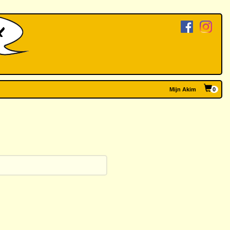
Mijn Akim
0