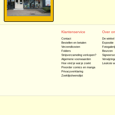
Klantenservice
Over o
Contact
De winkel
Bestellen en betalen
Expositie
Verzendkosten
Fotogaleri
Folders
Beurzen
Stripverzameling verkopen?
Signeerse
Algemene voorwaarden
Verwijzing
Hoe vind je wat je zoekt
Leukste w
Preorder comics en manga
Privacyverklaring
Zoeklijst/wenslijst