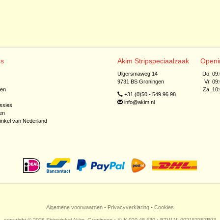
ns
Akim Stripspeciaalzaak
Openi
Ulgersmaweg 14
Do. 09
9731 BS Groningen
Vr. 09
jen
Za. 10
+31 (0)50 - 549 96 98
info@akim.nl
ssies
en
inkel van Nederland
Algemene voorwaarden
•
Privacyverklaring
•
Cookies
copyright © 2026 Stripwinkel Akim, Groningen • KvK 020 48 530 • BTW NL002153387B93