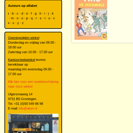
Auteurs op alfabet
a
b
c
d
e
f
g
h
i
j
k
l
m
n
o
p
q
r
s
t
u
v
w
x
y
z
Openingstijden winkel
Donderdag en vrijdag van 09.00 -
18.00 uur
Zaterdag van 10.00 - 17.00 uur
Kantoor/webwinkel
tevens
bereikbaar op
maandag t/m woensdag 09.00 -
17.00 uur
Klik hier voor een routebeschrijving
naar onze winkel
Ulgersmaweg 14
9731 BS Groningen
Tel. +31 (0)50 549 96 98
E-mail:
info@akim.nl