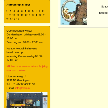
Auteurs op alfabet
Softc
a
b
c
d
e
f
g
h
i
j
k
tweede
l
m
n
o
p
q
r
s
t
u
v
w
x
y
z
Openingstijden winkel
Donderdag en vrijdag van 09.00 -
18.00 uur
Zaterdag van 10.00 - 17.00 uur
Kantoor/webwinkel
tevens
bereikbaar op
maandag t/m woensdag 09.00 -
17.00 uur
Klik hier voor een routebeschrijving
naar onze winkel
Ulgersmaweg 14
9731 BS Groningen
Tel. +31 (0)50 549 96 98
E-mail:
info@akim.nl