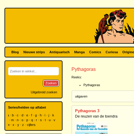
Blog
Nieuwe strips
Antiquarisch
Manga
Comics
Curiosa
Origine
Pythagoras
Reeks:
Zoeken
Pythagoras
Uitgebreid zoeken
uitgaven
Series/helden op alfabet
Pythagoras 3
a
b
c
d
e
f
g
h
i
j
k
De reuzen van de toendra
l
m
n
o
p
q
r
s
t
u
v
w
x
y
z
cijfers