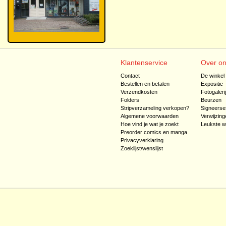
Klantenservice
Over o
Contact
De winkel
Bestellen en betalen
Expositie
Verzendkosten
Fotogaleri
Folders
Beurzen
Stripverzameling verkopen?
Signeerse
Algemene voorwaarden
Verwijzing
Hoe vind je wat je zoekt
Leukste w
Preorder comics en manga
Privacyverklaring
Zoeklijst/wenslijst