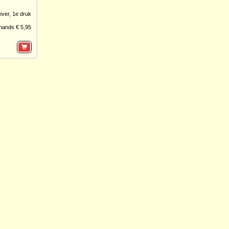
over,
1e druk
hands € 5,95