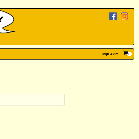
Mijn Akim
0