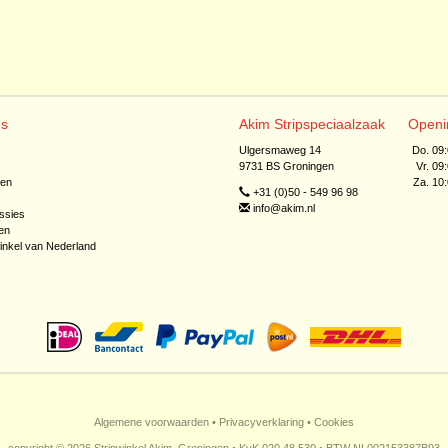
ns
Akim Stripspeciaalzaak
Openi
Ulgersmaweg 14
Do. 09
9731 BS Groningen
Vr. 09
jen
Za. 10
+31 (0)50 - 549 96 98
info@akim.nl
ssies
en
inkel van Nederland
Algemene voorwaarden
•
Privacyverklaring
•
Cookies
copyright © 2026 Stripwinkel Akim, Groningen • KvK 020 48 530 • BTW NL002153387B93