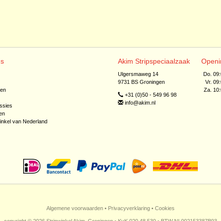
ns
Akim Stripspeciaalzaak
Openi
Ulgersmaweg 14
Do. 09
9731 BS Groningen
Vr. 09
jen
Za. 10
+31 (0)50 - 549 96 98
info@akim.nl
ssies
en
inkel van Nederland
Algemene voorwaarden
•
Privacyverklaring
•
Cookies
copyright © 2026 Stripwinkel Akim, Groningen • KvK 020 48 530 • BTW NL002153387B93