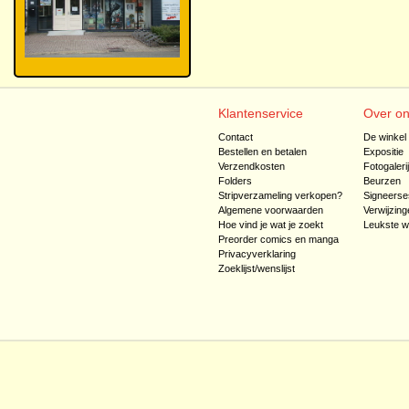
Klantenservice
Over o
Contact
De winkel
Bestellen en betalen
Expositie
Verzendkosten
Fotogaleri
Folders
Beurzen
Stripverzameling verkopen?
Signeerse
Algemene voorwaarden
Verwijzing
Hoe vind je wat je zoekt
Leukste w
Preorder comics en manga
Privacyverklaring
Zoeklijst/wenslijst