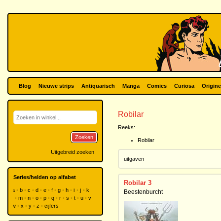
Blog
Nieuwe strips
Antiquarisch
Manga
Comics
Curiosa
Origine
Robilar
Reeks:
Zoeken
Robilar
Uitgebreid zoeken
uitgaven
Series/helden op alfabet
Robilar 3
a
b
c
d
e
f
g
h
i
j
k
Beestenburcht
l
m
n
o
p
q
r
s
t
u
v
w
x
y
z
cijfers