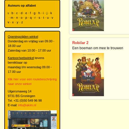
Auteurs op alfabet
a
b
c
d
e
f
g
h
i
j
k
l
m
n
o
p
q
r
s
t
u
v
w
x
y
z
Openingstijden winkel
Donderdag en vrijdag van 09.00 -
Robilar 2
18.00 uur
Een boeman om mee te trouwen
Zaterdag van 10.00 - 17.00 uur
Kantoor/webwinkel
tevens
bereikbaar op
maandag t/m woensdag 09.00 -
17.00 uur
Klik hier voor een routebeschrijving
naar onze winkel
Ulgersmaweg 14
9731 BS Groningen
Tel. +31 (0)50 549 96 98
E-mail:
info@akim.nl