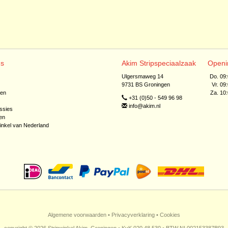
ns
Akim Stripspeciaalzaak
Openi
Ulgersmaweg 14
Do. 09
9731 BS Groningen
Vr. 09
jen
Za. 10
+31 (0)50 - 549 96 98
info@akim.nl
ssies
en
inkel van Nederland
Algemene voorwaarden
•
Privacyverklaring
•
Cookies
copyright © 2026 Stripwinkel Akim, Groningen • KvK 020 48 530 • BTW NL002153387B93