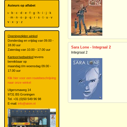
Auteurs op alfabet
a
b
c
d
e
f
g
h
i
j
k
l
m
n
o
p
q
r
s
t
u
v
w
x
y
z
Openingstijden winkel
Donderdag en vrijdag van 09.00 -
18.00 uur
Sara Lone - Integraal 2
Zaterdag van 10.00 - 17.00 uur
Integraal 2
Kantoor/webwinkel
tevens
bereikbaar op
maandag t/m woensdag 09.00 -
17.00 uur
Klik hier voor een routebeschrijving
naar onze winkel
Ulgersmaweg 14
9731 BS Groningen
Tel. +31 (0)50 549 96 98
E-mail:
info@akim.nl