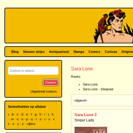
Blog
Nieuwe strips
Antiquarisch
Manga
Comics
Curiosa
Origine
Sara Lone
Reeks:
Zoeken
Sara Lone
Sara Lone - Integraal
Uitgebreid zoeken
uitgaven
Series/helden op alfabet
a
b
c
d
e
f
g
h
i
j
k
Sara Lone 3
l
m
n
o
p
q
r
s
t
u
v
Sniper Lady
w
x
y
z
cijfers