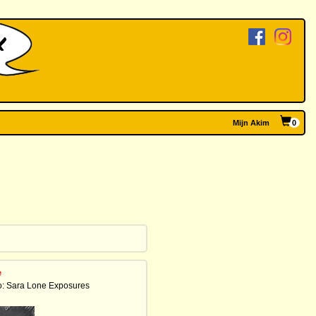
Mijn Akim
0
e
io: Sara Lone Exposures