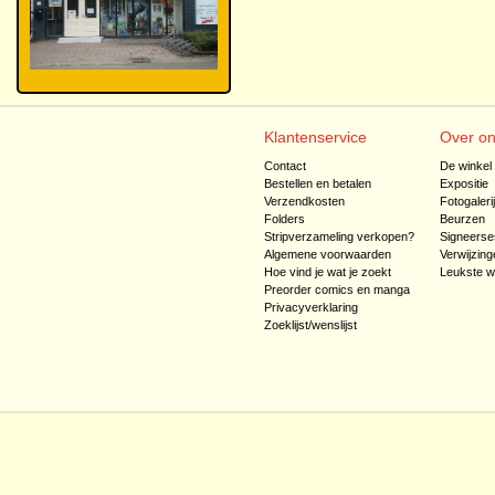
Klantenservice
Over o
Contact
De winkel
Bestellen en betalen
Expositie
Verzendkosten
Fotogaleri
Folders
Beurzen
Stripverzameling verkopen?
Signeerse
Algemene voorwaarden
Verwijzing
Hoe vind je wat je zoekt
Leukste w
Preorder comics en manga
Privacyverklaring
Zoeklijst/wenslijst