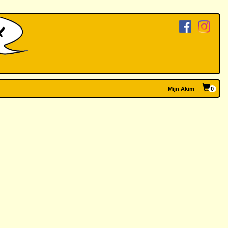
Mijn Akim
0