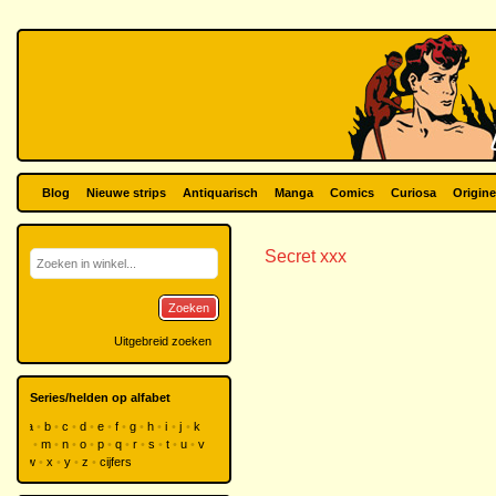
Blog
Nieuwe strips
Antiquarisch
Manga
Comics
Curiosa
Origine
Secret xxx
Zoeken
Uitgebreid zoeken
Series/helden op alfabet
a
b
c
d
e
f
g
h
i
j
k
l
m
n
o
p
q
r
s
t
u
v
w
x
y
z
cijfers