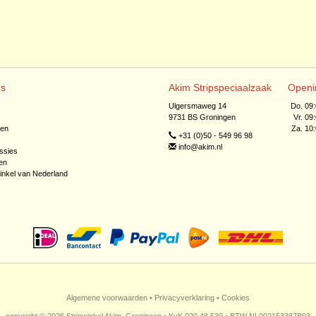
ns
Akim Stripspeciaalzaak
Openi
Ulgersmaweg 14
Do. 09
9731 BS Groningen
Vr. 09
jen
Za. 10
+31 (0)50 - 549 96 98
info@akim.nl
ssies
en
inkel van Nederland
Algemene voorwaarden
•
Privacyverklaring
•
Cookies
copyright © 2026 Stripwinkel Akim, Groningen • KvK 020 48 530 • BTW NL002153387B93