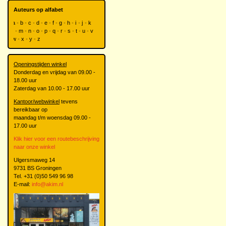
Auteurs op alfabet
a
b
c
d
e
f
g
h
i
j
k
l
m
n
o
p
q
r
s
t
u
v
w
x
y
z
Openingstijden winkel
Donderdag en vrijdag van 09.00 -
18.00 uur
Zaterdag van 10.00 - 17.00 uur
Kantoor/webwinkel
tevens
bereikbaar op
maandag t/m woensdag 09.00 -
17.00 uur
Klik hier voor een routebeschrijving
naar onze winkel
Ulgersmaweg 14
9731 BS Groningen
Tel. +31 (0)50 549 96 98
E-mail:
info@akim.nl