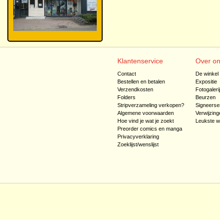
Klantenservice
Over o
Contact
De winkel
Bestellen en betalen
Expositie
Verzendkosten
Fotogaleri
Folders
Beurzen
Stripverzameling verkopen?
Signeerse
Algemene voorwaarden
Verwijzing
Hoe vind je wat je zoekt
Leukste w
Preorder comics en manga
Privacyverklaring
Zoeklijst/wenslijst