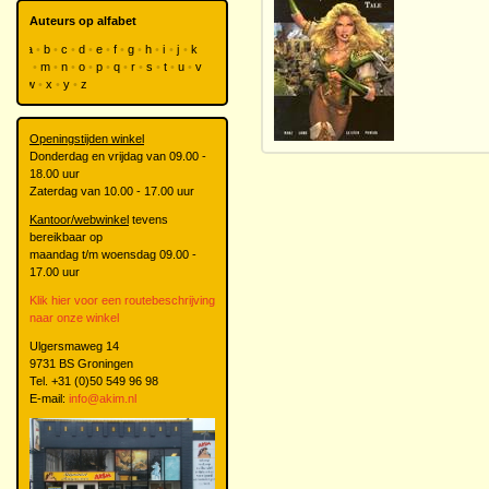
Auteurs op alfabet
a
b
c
d
e
f
g
h
i
j
k
l
m
n
o
p
q
r
s
t
u
v
w
x
y
z
Openingstijden winkel
Donderdag en vrijdag van 09.00 -
18.00 uur
Zaterdag van 10.00 - 17.00 uur
Kantoor/webwinkel
tevens
bereikbaar op
maandag t/m woensdag 09.00 -
17.00 uur
Klik hier voor een routebeschrijving
naar onze winkel
Ulgersmaweg 14
9731 BS Groningen
Tel. +31 (0)50 549 96 98
E-mail:
info@akim.nl