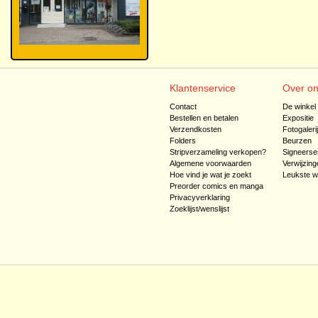
Klantenservice
Over o
Contact
De winkel
Bestellen en betalen
Expositie
Verzendkosten
Fotogaleri
Folders
Beurzen
Stripverzameling verkopen?
Signeerse
Algemene voorwaarden
Verwijzing
Hoe vind je wat je zoekt
Leukste w
Preorder comics en manga
Privacyverklaring
Zoeklijst/wenslijst