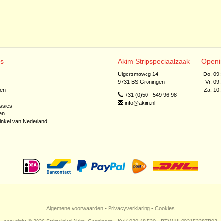
ns
Akim Stripspeciaalzaak
Openi
Ulgersmaweg 14
Do. 09
9731 BS Groningen
Vr. 09
jen
Za. 10
+31 (0)50 - 549 96 98
info@akim.nl
ssies
en
inkel van Nederland
Algemene voorwaarden
•
Privacyverklaring
•
Cookies
copyright © 2026 Stripwinkel Akim, Groningen • KvK 020 48 530 • BTW NL002153387B93