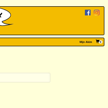
Mijn Akim
0