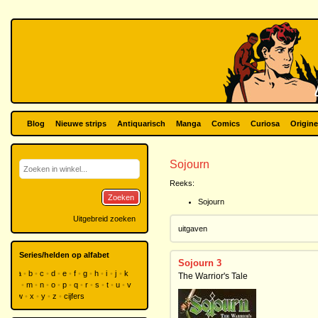
Blog
Nieuwe strips
Antiquarisch
Manga
Comics
Curiosa
Origine
Sojourn
Reeks:
Zoeken
Sojourn
Uitgebreid zoeken
uitgaven
Series/helden op alfabet
Sojourn 3
a
b
c
d
e
f
g
h
i
j
k
The Warrior's Tale
l
m
n
o
p
q
r
s
t
u
v
w
x
y
z
cijfers