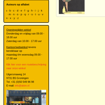
Auteurs op alfabet
a
b
c
d
e
f
g
h
i
j
k
l
m
n
o
p
q
r
s
t
u
v
w
x
y
z
Openingstijden winkel
Donderdag en vrijdag van 09.00 -
18.00 uur
Zaterdag van 10.00 - 17.00 uur
Kantoor/webwinkel
tevens
bereikbaar op
maandag t/m woensdag 09.00 -
17.00 uur
Klik hier voor een routebeschrijving
naar onze winkel
Ulgersmaweg 14
9731 BS Groningen
Tel. +31 (0)50 549 96 98
E-mail:
info@akim.nl