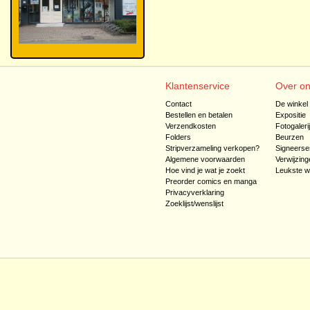
Klantenservice
Over o
Contact
De winkel
Bestellen en betalen
Expositie
Verzendkosten
Fotogaleri
Folders
Beurzen
Stripverzameling verkopen?
Signeerse
Algemene voorwaarden
Verwijzing
Hoe vind je wat je zoekt
Leukste w
Preorder comics en manga
Privacyverklaring
Zoeklijst/wenslijst