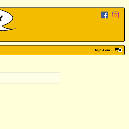
Mijn Akim
0