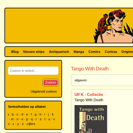
Blog
Nieuwe strips
Antiquarisch
Manga
Comics
Curiosa
Origine
Tango With Death
uitgaven
Zoeken
Uitgebreid zoeken
Ulf K - Collectie
Tango With Death
Series/helden op alfabet
a
b
c
d
e
f
g
h
i
j
k
l
m
n
o
p
q
r
s
t
u
v
w
x
y
z
cijfers