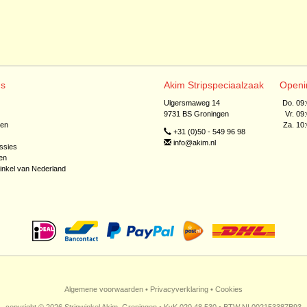
ns
Akim Stripspeciaalzaak
Openi
Ulgersmaweg 14
Do. 09
9731 BS Groningen
Vr. 09
jen
Za. 10
+31 (0)50 - 549 96 98
info@akim.nl
ssies
en
inkel van Nederland
Algemene voorwaarden
•
Privacyverklaring
•
Cookies
copyright © 2026 Stripwinkel Akim, Groningen • KvK 020 48 530 • BTW NL002153387B93