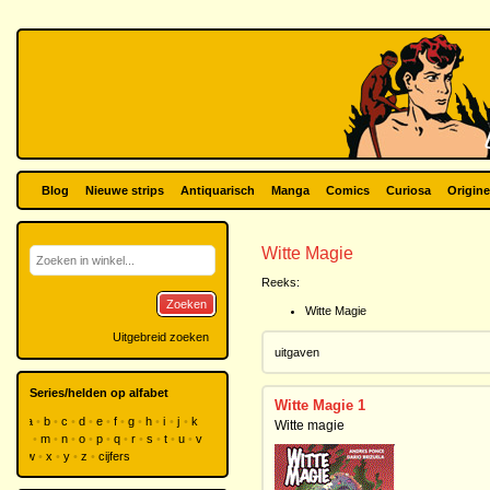
Blog
Nieuwe strips
Antiquarisch
Manga
Comics
Curiosa
Origine
Witte Magie
Reeks:
Zoeken
Witte Magie
Uitgebreid zoeken
uitgaven
Series/helden op alfabet
Witte Magie 1
a
b
c
d
e
f
g
h
i
j
k
Witte magie
l
m
n
o
p
q
r
s
t
u
v
w
x
y
z
cijfers