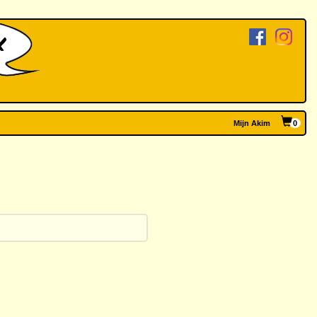
Mijn Akim
0