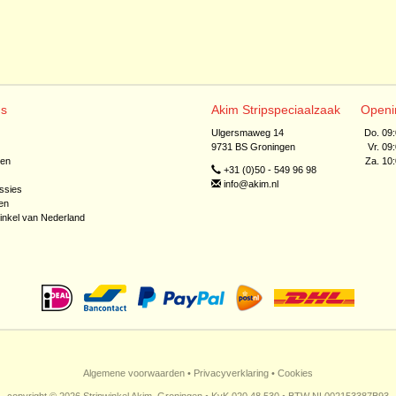
ns
Akim Stripspeciaalzaak
Openi
Ulgersmaweg 14
Do. 09
9731 BS Groningen
Vr. 09
jen
Za. 10
+31 (0)50 - 549 96 98
info@akim.nl
ssies
en
inkel van Nederland
Algemene voorwaarden
•
Privacyverklaring
•
Cookies
copyright © 2026 Stripwinkel Akim, Groningen • KvK 020 48 530 • BTW NL002153387B93