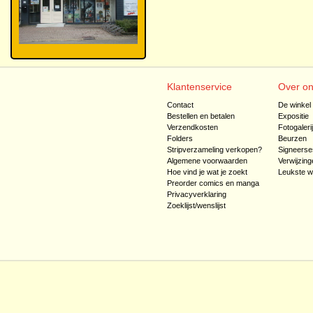
Klantenservice
Over o
Contact
De winkel
Bestellen en betalen
Expositie
Verzendkosten
Fotogaleri
Folders
Beurzen
Stripverzameling verkopen?
Signeerse
Algemene voorwaarden
Verwijzing
Hoe vind je wat je zoekt
Leukste w
Preorder comics en manga
Privacyverklaring
Zoeklijst/wenslijst