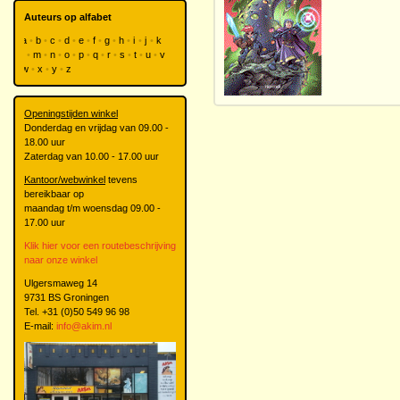
Auteurs op alfabet
a
b
c
d
e
f
g
h
i
j
k
l
m
n
o
p
q
r
s
t
u
v
w
x
y
z
Openingstijden winkel
Donderdag en vrijdag van 09.00 -
18.00 uur
Zaterdag van 10.00 - 17.00 uur
Kantoor/webwinkel
tevens
bereikbaar op
maandag t/m woensdag 09.00 -
17.00 uur
Klik hier voor een routebeschrijving
naar onze winkel
Ulgersmaweg 14
9731 BS Groningen
Tel. +31 (0)50 549 96 98
E-mail:
info@akim.nl