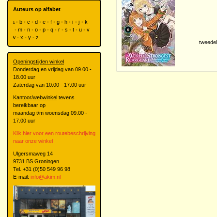
Auteurs op alfabet
a
b
c
d
e
f
g
h
i
j
k
l
m
n
o
p
q
r
s
t
u
v
w
x
y
z
tweede
Openingstijden winkel
Donderdag en vrijdag van 09.00 -
18.00 uur
Zaterdag van 10.00 - 17.00 uur
Kantoor/webwinkel
tevens
bereikbaar op
maandag t/m woensdag 09.00 -
17.00 uur
Klik hier voor een routebeschrijving
naar onze winkel
Ulgersmaweg 14
9731 BS Groningen
Tel. +31 (0)50 549 96 98
E-mail:
info@akim.nl