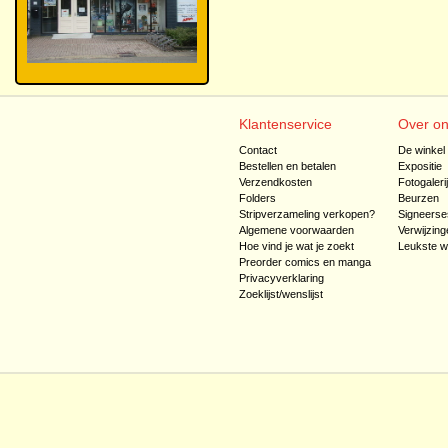
Klantenservice
Over o
Contact
De winkel
Bestellen en betalen
Expositie
Verzendkosten
Fotogaleri
Folders
Beurzen
Stripverzameling verkopen?
Signeerse
Algemene voorwaarden
Verwijzing
Hoe vind je wat je zoekt
Leukste w
Preorder comics en manga
Privacyverklaring
Zoeklijst/wenslijst