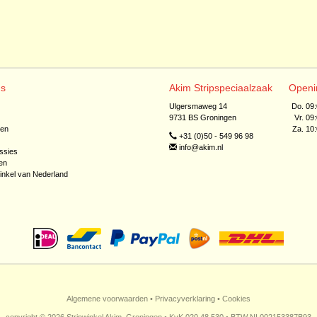
ns
Akim Stripspeciaalzaak
Openi
Ulgersmaweg 14
Do. 09
9731 BS Groningen
Vr. 09
jen
Za. 10
+31 (0)50 - 549 96 98
info@akim.nl
ssies
en
inkel van Nederland
Algemene voorwaarden
•
Privacyverklaring
•
Cookies
copyright © 2026 Stripwinkel Akim, Groningen • KvK 020 48 530 • BTW NL002153387B93