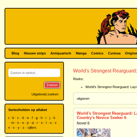
Blog
Nieuwe strips
Antiquarisch
Manga
Comics
Curiosa
Origine
World's Strongest Rearguard:
Reeks:
Zoeken
World's Strongest Rearguard: Layr
Uitgebreid zoeken
uitgaven
Series/helden op alfabet
World's Strongest Rearguard: L
Country's Novice Seeker 6
a
b
c
d
e
f
g
h
i
j
k
l
m
n
o
p
q
r
s
t
u
v
Novel 6
w
x
y
z
cijfers