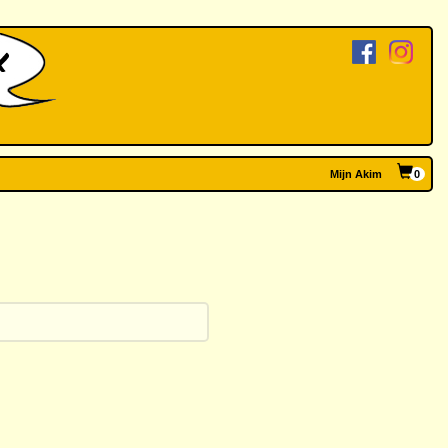
Mijn Akim
0