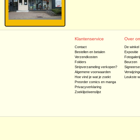
Klantenservice
Over o
Contact
De winkel
Bestellen en betalen
Expositie
Verzendkosten
Fotogaleri
Folders
Beurzen
Stripverzameling verkopen?
Signeerse
Algemene voorwaarden
Verwijzing
Hoe vind je wat je zoekt
Leukste w
Preorder comics en manga
Privacyverklaring
Zoeklijst/wenslijst