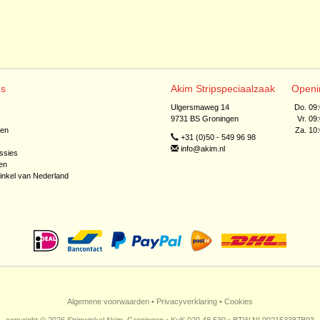
ns
Akim Stripspeciaalzaak
Openi
Ulgersmaweg 14
Do. 09
9731 BS Groningen
Vr. 09
jen
Za. 10
+31 (0)50 - 549 96 98
info@akim.nl
ssies
en
inkel van Nederland
Algemene voorwaarden
•
Privacyverklaring
•
Cookies
copyright © 2026 Stripwinkel Akim, Groningen • KvK 020 48 530 • BTW NL002153387B93