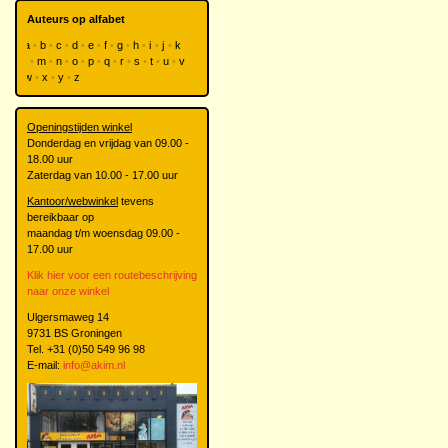
Auteurs op alfabet
a
b
c
d
e
f
g
h
i
j
k
l
m
n
o
p
q
r
s
t
u
v
w
x
y
z
Openingstijden winkel
Donderdag en vrijdag van 09.00 -
18.00 uur
Zaterdag van 10.00 - 17.00 uur
Kantoor/webwinkel
tevens
bereikbaar op
maandag t/m woensdag 09.00 -
17.00 uur
Klik hier voor een routebeschrijving
naar onze winkel
Ulgersmaweg 14
9731 BS Groningen
Tel. +31 (0)50 549 96 98
E-mail:
info@akim.nl