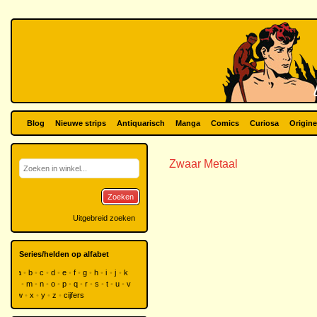
Blog
Nieuwe strips
Antiquarisch
Manga
Comics
Curiosa
Origine
Zwaar Metaal
Zoeken
Uitgebreid zoeken
Series/helden op alfabet
a
b
c
d
e
f
g
h
i
j
k
l
m
n
o
p
q
r
s
t
u
v
w
x
y
z
cijfers