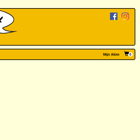
Mijn Akim
0