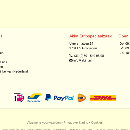
ns
Akim Stripspeciaalzaak
Openi
Ulgersmaweg 14
Do. 09
9731 BS Groningen
Vr. 09
jen
Za. 10
+31 (0)50 - 549 96 98
info@akim.nl
ssies
en
inkel van Nederland
Algemene voorwaarden
•
Privacyverklaring
•
Cookies
copyright © 2026 Stripwinkel Akim, Groningen • KvK 020 48 530 • BTW NL002153387B93