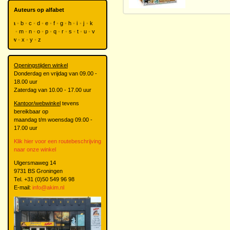
Auteurs op alfabet
a
b
c
d
e
f
g
h
i
j
k
l
m
n
o
p
q
r
s
t
u
v
w
x
y
z
Openingstijden winkel
Donderdag en vrijdag van 09.00 -
18.00 uur
Zaterdag van 10.00 - 17.00 uur
Kantoor/webwinkel
tevens
bereikbaar op
maandag t/m woensdag 09.00 -
17.00 uur
Klik hier voor een routebeschrijving
naar onze winkel
Ulgersmaweg 14
9731 BS Groningen
Tel. +31 (0)50 549 96 98
E-mail:
info@akim.nl