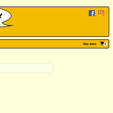
Mijn Akim
0