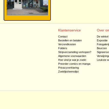
Klantenservice
Over o
Contact
De winkel
Bestellen en betalen
Expositie
Verzendkosten
Fotogaleri
Folders
Beurzen
Stripverzameling verkopen?
Signeerse
Algemene voorwaarden
Verwijzing
Hoe vind je wat je zoekt
Leukste w
Preorder comics en manga
Privacyverklaring
Zoeklijst/wenslijst