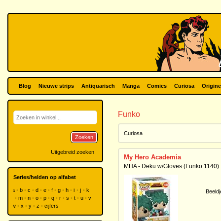
Blog
Nieuwe strips
Antiquarisch
Manga
Comics
Curiosa
Origine
Funko
Curiosa
Zoeken
Uitgebreid zoeken
My Hero Academia
MHA - Deku w/Gloves (Funko 1140)
Series/helden op alfabet
a
b
c
d
e
f
g
h
i
j
k
Beeldj
l
m
n
o
p
q
r
s
t
u
v
w
x
y
z
cijfers