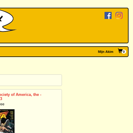
Mijn Akim
0
ciety of America, the -
3
ree