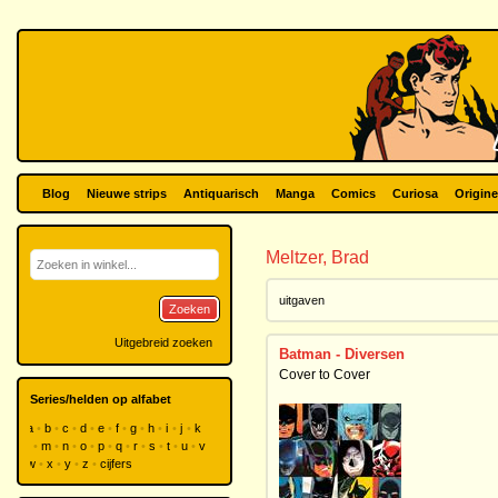
Blog
Nieuwe strips
Antiquarisch
Manga
Comics
Curiosa
Origine
Meltzer, Brad
uitgaven
Zoeken
Uitgebreid zoeken
Batman - Diversen
Cover to Cover
Series/helden op alfabet
a
b
c
d
e
f
g
h
i
j
k
l
m
n
o
p
q
r
s
t
u
v
w
x
y
z
cijfers