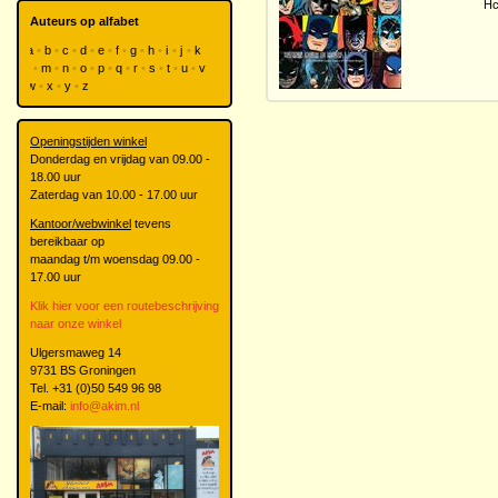
Hc
Auteurs op alfabet
a
b
c
d
e
f
g
h
i
j
k
l
m
n
o
p
q
r
s
t
u
v
w
x
y
z
Openingstijden winkel
Donderdag en vrijdag van 09.00 -
18.00 uur
Zaterdag van 10.00 - 17.00 uur
Kantoor/webwinkel
tevens
bereikbaar op
maandag t/m woensdag 09.00 -
17.00 uur
Klik hier voor een routebeschrijving
naar onze winkel
Ulgersmaweg 14
9731 BS Groningen
Tel. +31 (0)50 549 96 98
E-mail:
info@akim.nl