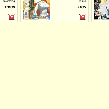
+Stofomslag
Issue
€ 39,99
€ 6,95