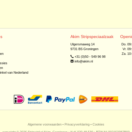
ns
Akim Stripspeciaalzaak
Openi
Ulgersmaweg 14
Do. 09
9731 BS Groningen
Vr. 09
jen
Za. 10
+31 (0)50 - 549 96 98
info@akim.nl
ssies
en
inkel van Nederland
Algemene voorwaarden
•
Privacyverklaring
•
Cookies
copyright © 2026 Stripwinkel Akim, Groningen • KvK 020 48 530 • BTW NL002153387B93