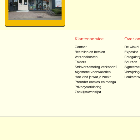
Klantenservice
Over o
Contact
De winkel
Bestellen en betalen
Expositie
Verzendkosten
Fotogaleri
Folders
Beurzen
Stripverzameling verkopen?
Signeerse
Algemene voorwaarden
Verwijzing
Hoe vind je wat je zoekt
Leukste w
Preorder comics en manga
Privacyverklaring
Zoeklijst/wenslijst