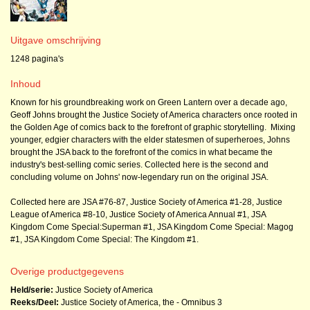
Uitgave omschrijving
1248 pagina's
Inhoud
Known for his groundbreaking work on Green Lantern over a decade ago,
Geoff Johns brought the Justice Society of America characters once rooted in
the Golden Age of comics back to the forefront of graphic storytelling. Mixing
younger, edgier characters with the elder statesmen of superheroes, Johns
brought the JSA back to the forefront of the comics in what became the
industry's best-selling comic series. Collected here is the second and
concluding volume on Johns' now-legendary run on the original JSA.
Collected here are JSA #76-87, Justice Society of America #1-28, Justice
League of America #8-10, Justice Society of America Annual #1, JSA
Kingdom Come Special:Superman #1, JSA Kingdom Come Special: Magog
#1, JSA Kingdom Come Special: The Kingdom #1.
Overige productgegevens
Held/serie:
Justice Society of America
Reeks/Deel:
Justice Society of America, the - Omnibus
3